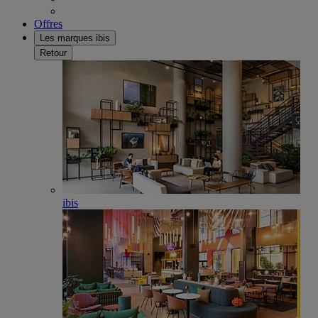
Offres
Les marques ibis
Retour
ibis