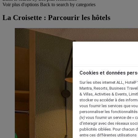
Voir plus d'options
Back to search by categories
La Croisette : Parcourir les hôtels
Cookies et données pers
Sur les sites internet ALL, HotelF
Mantra, Resorts, Business Travel
& Villas, Activities & Events, Lim
stocker ou accéder à des informa
vous fournir les services que vo
personnaliser les fonctionnalités
(iv)
vous fournir un service de « 
d'interagir avec des réseaux soci
publicités ciblées. Pour chacun 
entre ces différentes utilisations