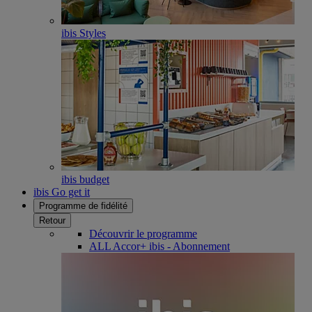
ibis Styles
ibis budget
ibis Go get it
Programme de fidélité
Retour
Découvrir le programme
ALL Accor+ ibis - Abonnement