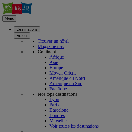
Menu
Destinations
Retour
Trouver un hôtel
Magazine ibis
Continent
Afrique
Asie
Europe
Moyen Orient
Amérique du Nord
Amérique du Sud
Pacifique
Nos tops destinations
Lyon
Paris
Barcelone
Londres
Marseille
Voir toutes les destinations