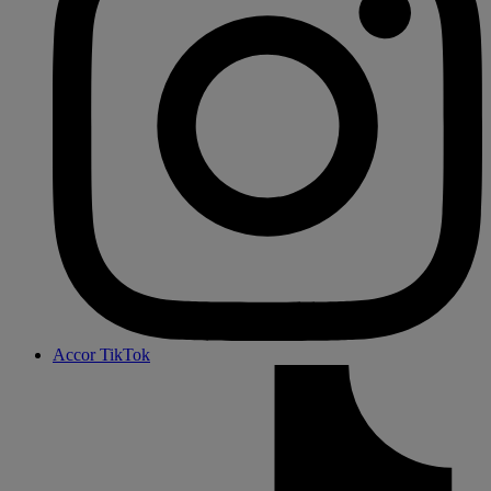
Accor TikTok