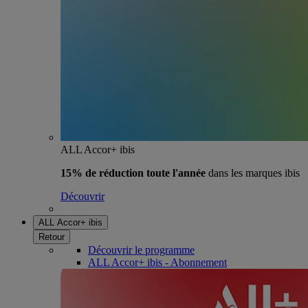
ALL Accor+ ibis
15% de réduction toute l'année
dans les marques ibis
Découvrir
ALL Accor+ ibis
Retour
Découvrir le programme
ALL Accor+ ibis - Abonnement