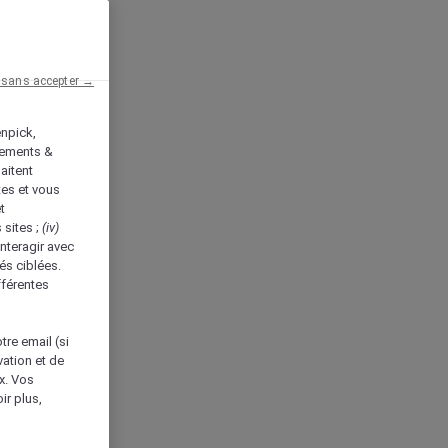
 sans accepter →
enpick,
tements &
aitent
tes et vous
t
 sites ;
(iv)
nteragir avec
és ciblées.
fférentes
tre email (si
vation et de
ux. Vos
ir plus,