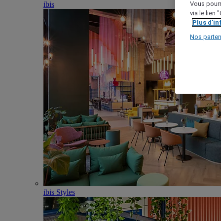
ibis
Vous pourr
via le lien
Plus d'i
Nos parten
ibis Styles