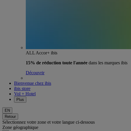
ALL Accor+ ibis
15% de réduction toute l'année
dans les marques ibis
Découvrir
Bienvenue chez ibis
ibis store
Vol + Hotel
Plus
EN
Retour
Sélectionnez votre zone et votre langue ci-dessous
Zone géographique