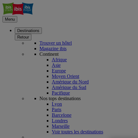
Menu
Destinations
Retour
Trouver un hôtel
Magazine ibis
Continent
Afrique
Asie
Europe
Moyen Orient
Amérique du Nord
Amérique du Sud
Pacifique
Nos tops destinations
Lyon
Paris
Barcelone
Londres
Marseille
Voir toutes les destinations