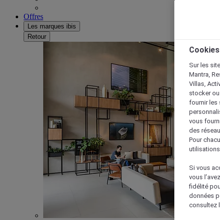
Offres
Les marques ibis
Retour
Cookies
Sur les sit
Mantra, Re
Villas, Act
stocker ou
fournir le
personnalis
vous fourn
des réseau
Pour chacu
utilisation
Si vous acc
vous l’ave
fidélité po
données po
consultez l