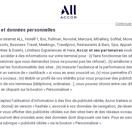
Continuer
 et données personnelles
es internet ALL, HotelF1, Ibis, Pullman, Novotel, Mercure, MGallery, Sofitel, Mov
sorts, Business Travel, Meetings, Travelpros, Restaurants & Bars, Spa, Appar
ivities & Events, Limitless Experiences et Hera,
Accor et ses partenaires
souh
 accéder à des informations sur votre terminal pour :
(i)
faire fonctionner les si
s services que vous demandez (vous ne pouvez pas les refuser) ;
(ii)
améliorer e
er les fonctionnalités des sites ;
(iii)
mesurer l'audience et la performance des
ir un service de « cashback » si vous en avez souscrit un,
(v)
vous permettre d'i
x sociaux ;
(vi)
établir un profil de vos intérêts pour vous proposer des publicit
n de vos terminaux (téléphone, ordinateur…), vous pouvez choisir entre ces di
s en cliquant sur le bouton « Personnaliser ».
eptez l’utilisation d’information à des fins de publicité ciblée, Accor traitera vo
z donné) en version « hashée », associé à vos données de navigation, de réser
ur vous afficher des publicités ciblées sur des sites tiers et des réseaux socia
urront être croisées avec des données dont disposent ces tiers. Pour en savo
a rubrique « publicité ciblée » via le bouton « Personnaliser ».