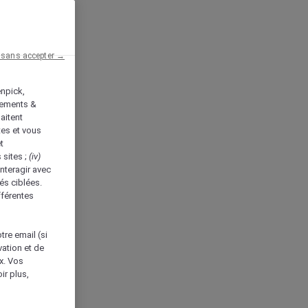
 sans accepter →
enpick,
tements &
aitent
tes et vous
t
 sites ;
(iv)
nteragir avec
és ciblées.
fférentes
tre email (si
vation et de
ux. Vos
ir plus,