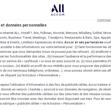
Continuer
 et données personnelles
es internet ALL, HotelF1, Ibis, Pullman, Novotel, Mercure, MGallery, Sofitel, Mov
sorts, Business Travel, Meetings, Travelpros, Restaurants & Bars, Spa, Appar
ivities & Events, Limitless Experiences et Hera,
Accor et ses partenaires
souh
 accéder à des informations sur votre terminal pour :
(i)
faire fonctionner les si
s services que vous demandez (vous ne pouvez pas les refuser) ;
(ii)
améliorer e
er les fonctionnalités des sites ;
(iii)
mesurer l'audience et la performance des
ir un service de « cashback » si vous en avez souscrit un,
(v)
vous permettre d'i
x sociaux ;
(vi)
établir un profil de vos intérêts pour vous proposer des publicit
n de vos terminaux (téléphone, ordinateur…), vous pouvez choisir entre ces di
s en cliquant sur le bouton « Personnaliser ».
eptez l’utilisation d’information à des fins de publicité ciblée, Accor traitera vo
z donné) en version « hashée », associé à vos données de navigation, de réser
ur vous afficher des publicités ciblées sur des sites tiers et des réseaux socia
urront être croisées avec des données dont disposent ces tiers. Pour en savo
a rubrique « publicité ciblée » via le bouton « Personnaliser ».