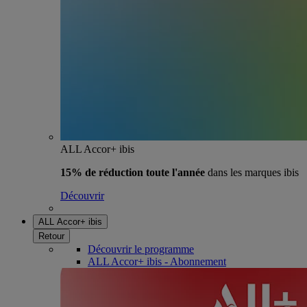
ALL Accor+ ibis
15% de réduction toute l'année
dans les marques ibis
Découvrir
ALL Accor+ ibis
Retour
Découvrir le programme
ALL Accor+ ibis - Abonnement