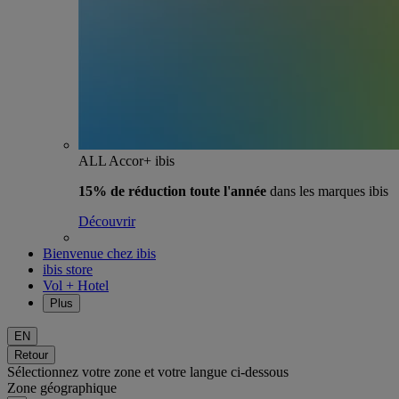
ALL Accor+ ibis
15% de réduction toute l'année
dans les marques ibis
Découvrir
Bienvenue chez ibis
ibis store
Vol + Hotel
Plus
EN
Retour
Sélectionnez votre zone et votre langue ci-dessous
Zone géographique