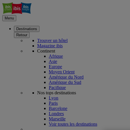
Menu
Destinations
Retour
Trouver un hôtel
Magazine ibis
Continent
Afrique
Asie
Europe
Moyen Orient
Amérique du Nord
Amérique du Sud
Pacifique
Nos tops destinations
Lyon
Paris
Barcelone
Londres
Marseille
Voir toutes les destinations