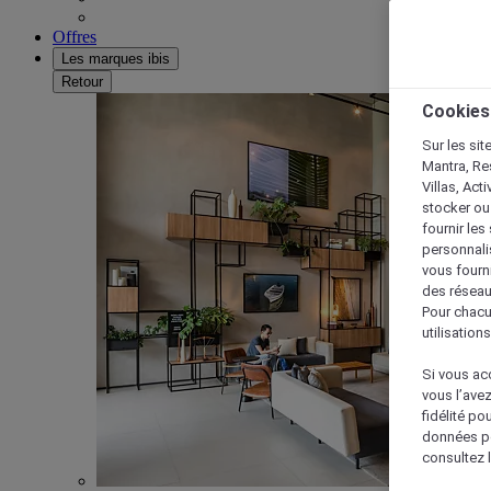
Offres
Les marques ibis
Retour
Cookies
Sur les sit
Mantra, Re
Villas, Act
stocker ou
fournir le
personnalis
vous fourn
des réseau
Pour chacu
utilisation
Si vous acc
vous l’ave
fidélité po
données po
consultez l