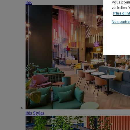
ibis
Vous pourr
via le lien
Plus d'i
Nos parten
ibis Styles