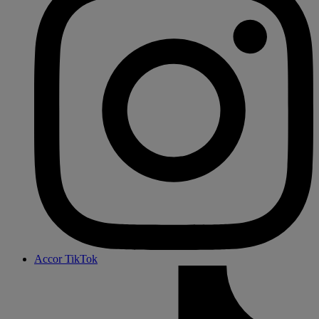
Accor TikTok