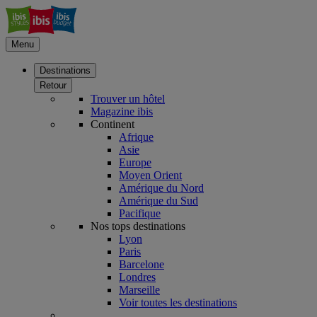
Menu
Destinations
Retour
Trouver un hôtel
Magazine ibis
Continent
Afrique
Asie
Europe
Moyen Orient
Amérique du Nord
Amérique du Sud
Pacifique
Nos tops destinations
Lyon
Paris
Barcelone
Londres
Marseille
Voir toutes les destinations