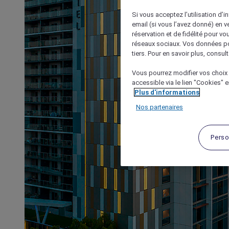
Si vous acceptez l’utilisation d’i
email (si vous l’avez donné) en 
réservation et de fidélité pour vo
réseaux sociaux. Vos données po
tiers. Pour en savoir plus, consult
Vous pourrez modifier vos choix 
accessible via le lien "Cookies" 
Plus d'informations
Nos partenaires
Perso