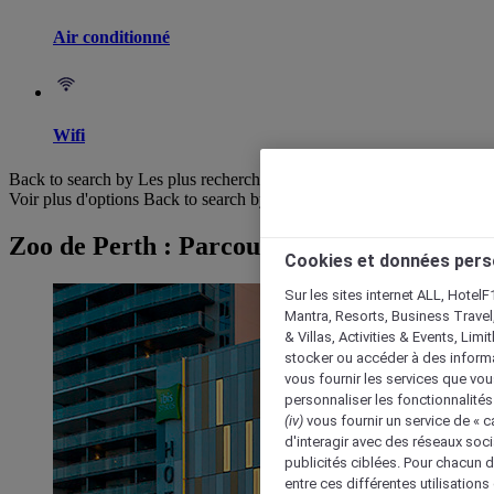
Air conditionné
Wifi
Back to search by Les plus recherchés
Voir plus d'options
Back to search by categories
Zoo de Perth : Parcourir les hôtels
Cookies et données pers
Sur les sites internet ALL, HotelF
Mantra, Resorts, Business Travel
& Villas, Activities & Events, Lim
stocker ou accéder à des informa
vous fournir les services que vo
personnaliser les fonctionnalités
(iv)
vous fournir un service de « 
d'interagir avec des réseaux soci
publicités ciblées. Pour chacun 
entre ces différentes utilisations