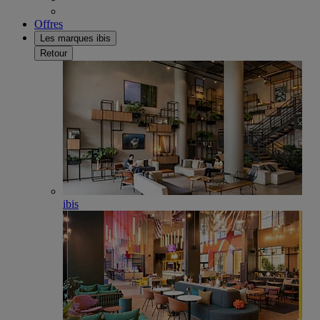
Offres
Les marques ibis
Retour
ibis