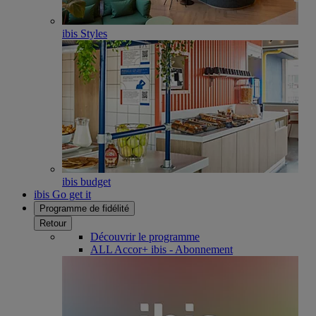
ibis Styles
ibis budget
ibis Go get it
Programme de fidélité
Retour
Découvrir le programme
ALL Accor+ ibis - Abonnement