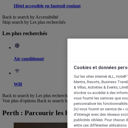
Hôtel accessible en fauteuil roulant
Back to search by Accessibilité
Skip search by Les plus recherchés
Les plus recherchés
Air conditionné
Cookies et données pers
Sur les sites internet ALL, HotelF
Mantra, Resorts, Business Travel
Wifi
& Villas, Activities & Events, Lim
stocker ou accéder à des informa
Back to search by Les plus recherchés
vous fournir les services que vo
Voir plus d'options
Back to search by categories
personnaliser les fonctionnalités
(iv)
vous fournir un service de « 
Perth : Parcourir les hôtels
d'interagir avec des réseaux soci
publicités ciblées. Pour chacun 
entre ces différentes utilisations