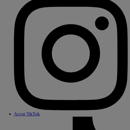
Accor TikTok