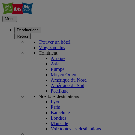
Menu
Destinations
Retour
Trouver un hôtel
Magazine ibis
Continent
Afrique
Asie
Europe
Moyen Orient
Amérique du Nord
Amérique du Sud
Pacifique
Nos tops destinations
Lyon
Paris
Barcelone
Londres
Marseille
Voir toutes les destinations