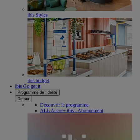
ibis Styles
ibis budget
ibis Go get it
Programme de fidélité
Retour
Découvrir le programme
ALL Accor+ ibis - Abonnement