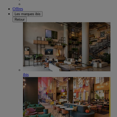
Offres
Les marques ibis
Retour
ibis