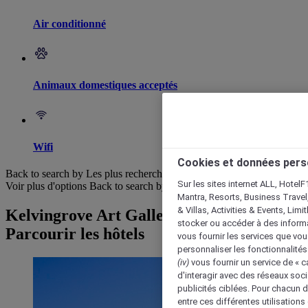
Air conditionné
Animaux domestiques acceptés
Wifi
Cookies et données pers
Back to search by Les plus recherchés
Sur les sites internet ALL, HotelF
Voir plus d'options
Back to search by categories
Mantra, Resorts, Business Travel
& Villas, Activities & Events, Lim
Kelvingrove Art Gallery and Museum :
stocker ou accéder à des informa
Parcourir les hôtels
vous fournir les services que vo
personnaliser les fonctionnalités
(iv)
vous fournir un service de « 
d'interagir avec des réseaux soci
publicités ciblées. Pour chacun 
entre ces différentes utilisations