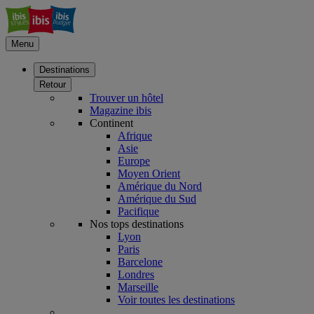
Menu
Destinations
Retour
Trouver un hôtel
Magazine ibis
Continent
Afrique
Asie
Europe
Moyen Orient
Amérique du Nord
Amérique du Sud
Pacifique
Nos tops destinations
Lyon
Paris
Barcelone
Londres
Marseille
Voir toutes les destinations