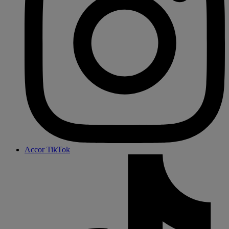
Accor TikTok