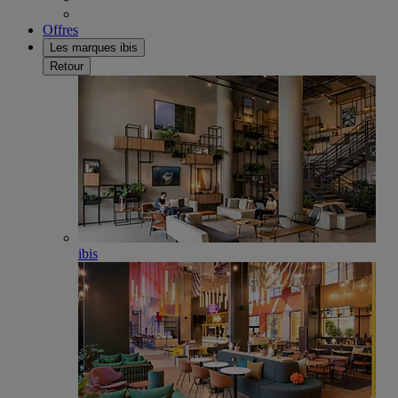
Offres
Les marques ibis
Retour
ibis