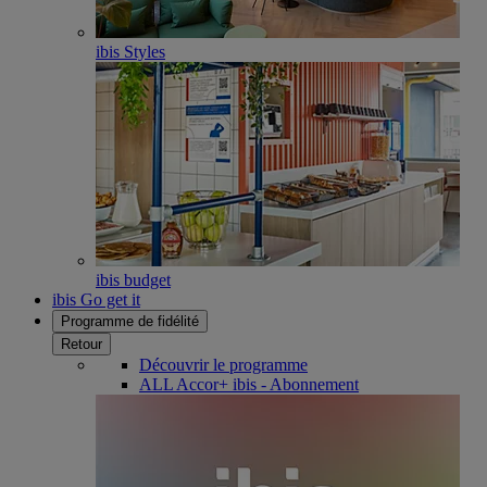
ibis Styles
ibis budget
ibis Go get it
Programme de fidélité
Retour
Découvrir le programme
ALL Accor+ ibis - Abonnement