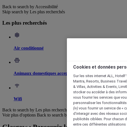
Back to search by Accessibilité
Skip search by Les plus recherchés
Les plus recherchés
Air conditionné
Cookies et données pers
Animaux domestiques acceptés
Sur les sites internet ALL, HotelF
Mantra, Resorts, Business Travel
& Villas, Activities & Events, Lim
stocker ou accéder à des informa
vous fournir les services que vo
Wifi
personnaliser les fonctionnalités
(iv)
vous fournir un service de « 
Back to search by Les plus recherchés
d'interagir avec des réseaux soci
Voir plus d'options
Back to search by categories
publicités ciblées. Pour chacun 
entre ces différentes utilisations