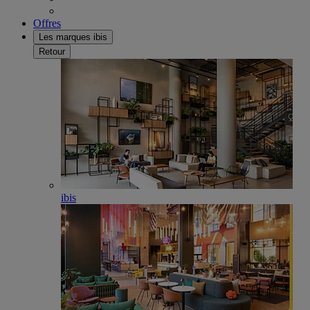
Offres
Les marques ibis
Retour
ibis