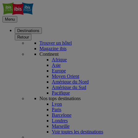
Menu
Destinations
Retour
Trouver un hôtel
Magazine ibis
Continent
Afrique
Asie
Europe
Moyen Orient
Amérique du Nord
Amérique du Sud
Pacifique
Nos tops destinations
Lyon
Paris
Barcelone
Londres
Marseille
Voir toutes les destinations