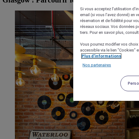
Glasgow : Parcourir les hôtels
Si vous acceptez l’utilisation d’i
email (si vous l’avez donné) en 
réservation et de fidélité pour vo
réseaux sociaux. Vos données po
tiers. Pour en savoir plus, consult
Vous pourrez modifier vos choix 
accessible via le lien "Cookies" 
Plus d'informations
Nos partenaires
Perso