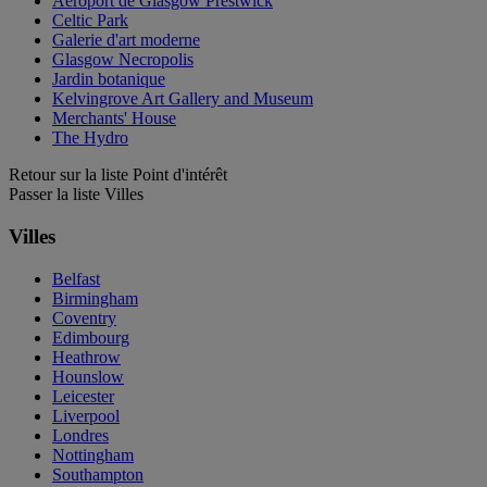
Aéroport de Glasgow Prestwick
Celtic Park
Galerie d'art moderne
Glasgow Necropolis
Jardin botanique
Kelvingrove Art Gallery and Museum
Merchants' House
The Hydro
Retour sur la liste Point d'intérêt
Passer la liste Villes
Villes
Belfast
Birmingham
Coventry
Edimbourg
Heathrow
Hounslow
Leicester
Liverpool
Londres
Nottingham
Southampton