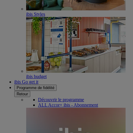
ibis Styles
ibis budget
ibis Go get it
Programme de fidélité
Retour
Découvrir le programme
ALL Accor+ ibis - Abonnement