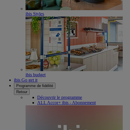
ibis Styles
ibis budget
ibis Go get it
Programme de fidélité
Retour
Découvrir le programme
ALL Accor+ ibis - Abonnement