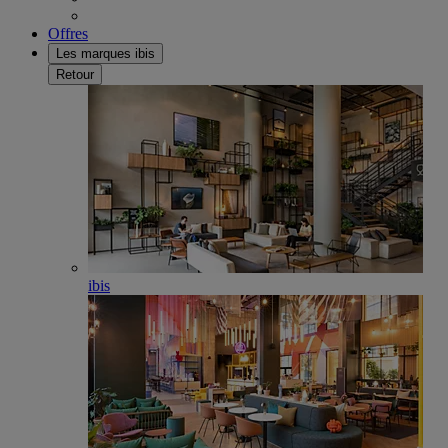
Offres
Les marques ibis
Retour
ibis