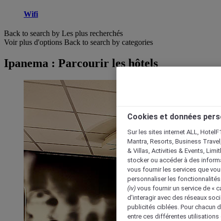
Wifi
Back to search by Les plus recherchés
Voir plus d'options
Back to search by categories
Ipanema : Parcourir les hôtels
Cookies et données pers
Sur les sites internet ALL, HotelF
Mantra, Resorts, Business Travel
& Villas, Activities & Events, Lim
stocker ou accéder à des informa
vous fournir les services que vo
personnaliser les fonctionnalités
(iv)
vous fournir un service de « 
d'interagir avec des réseaux soci
publicités ciblées. Pour chacun 
entre ces différentes utilisations