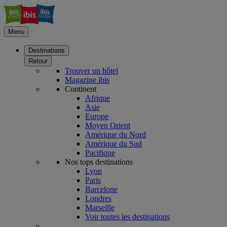
Menu
Destinations
Retour
Trouver un hôtel
Magazine ibis
Continent
Afrique
Asie
Europe
Moyen Orient
Amérique du Nord
Amérique du Sud
Pacifique
Nos tops destinations
Lyon
Paris
Barcelone
Londres
Marseille
Voir toutes les destinations