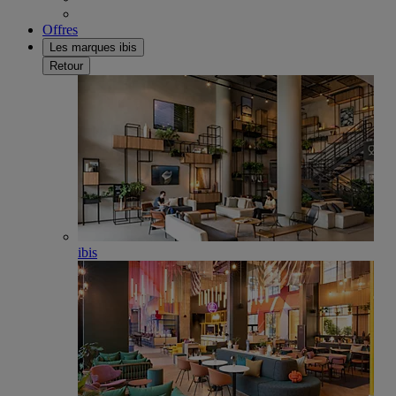
Offres
Les marques ibis
Retour
ibis