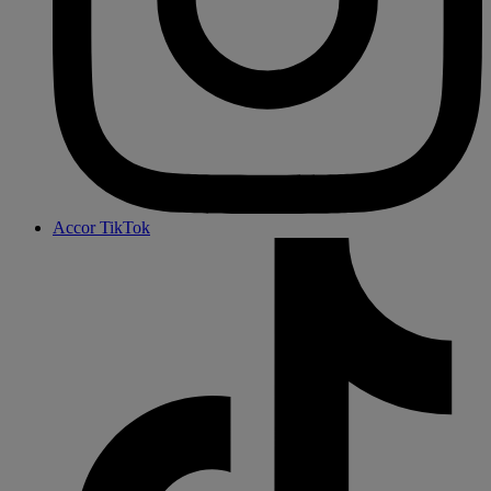
Accor TikTok