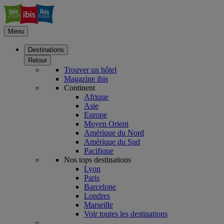
Menu
Destinations
Retour
Trouver un hôtel
Magazine ibis
Continent
Afrique
Asie
Europe
Moyen Orient
Amérique du Nord
Amérique du Sud
Pacifique
Nos tops destinations
Lyon
Paris
Barcelone
Londres
Marseille
Voir toutes les destinations