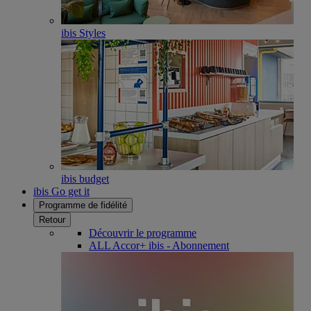
ibis Styles
ibis budget
ibis Go get it
Programme de fidélité
Retour
Découvrir le programme
ALL Accor+ ibis - Abonnement