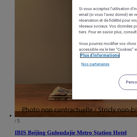
Si vous acceptez l’utilisation d’i
email (si vous l’avez donné) en 
réservation et de fidélité pour vo
réseaux sociaux. Vos données po
tiers. Pour en savoir plus, consult
Vous pourrez modifier vos choix 
accessible via le lien "Cookies" 
Plus d'informations
Nos partenaires
Perso
/ 5
IBIS Beijing Guloudajie Metro Station Hotel