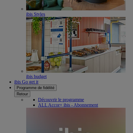
ibis Styles
ibis budget
ibis Go get it
Programme de fidélité
Retour
Découvrir le programme
ALL Accor+ ibis - Abonnement