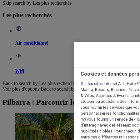
Skip search by Les plus recherchés
Les plus recherchés
Air conditionné
Wifi
Cookies et données pers
Back to search by Les plus recherchés
Sur les sites internet ALL, HotelF
Voir plus d'options
Back to search by categories
Mantra, Resorts, Business Travel
& Villas, Activities & Events, Lim
Pilbarra : Parcourir les hôtels
stocker ou accéder à des informa
vous fournir les services que vo
personnaliser les fonctionnalités
(iv)
vous fournir un service de « 
d'interagir avec des réseaux soci
publicités ciblées. Pour chacun 
entre ces différentes utilisations