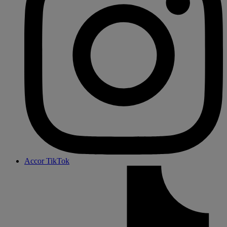
Accor TikTok