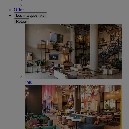
Offres
Les marques ibis
Retour
ibis