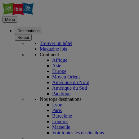
Menu
Destinations
Retour
Trouver un hôtel
Magazine ibis
Continent
Afrique
Asie
Europe
Moyen Orient
Amérique du Nord
Amérique du Sud
Pacifique
Nos tops destinations
Lyon
Paris
Barcelone
Londres
Marseille
Voir toutes les destinations