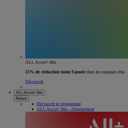
ALL Accor+ ibis
15% de réduction toute l'année
dans les marques ibis
Découvrir
ALL Accor+ ibis
Retour
Découvrir le programme
ALL Accor+ ibis - Abonnement