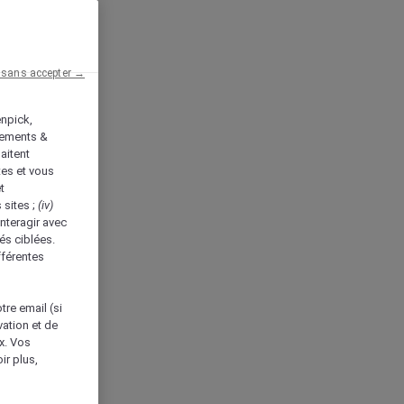
 sans accepter →
enpick,
tements &
aitent
tes et vous
t
 sites ;
(iv)
nteragir avec
és ciblées.
fférentes
tre email (si
vation et de
ux. Vos
ir plus,