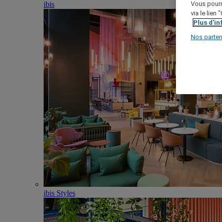
ibis
Vous pourr
via le lien
Plus d'i
Nos parten
ibis Styles