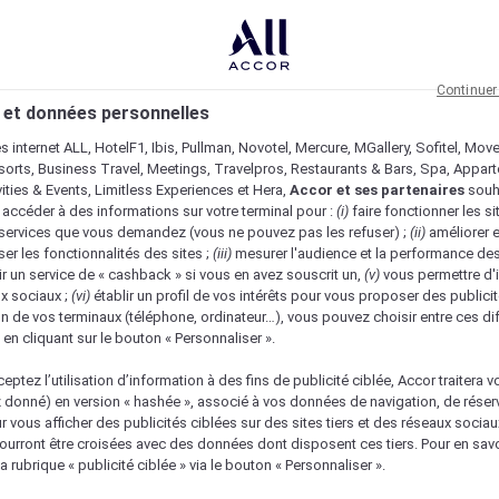
Continuer
 et données personnelles
es internet ALL, HotelF1, Ibis, Pullman, Novotel, Mercure, MGallery, Sofitel, Mov
sorts, Business Travel, Meetings, Travelpros, Restaurants & Bars, Spa, Appar
ivities & Events, Limitless Experiences et Hera,
Accor et ses partenaires
souh
 accéder à des informations sur votre terminal pour :
(i)
faire fonctionner les si
s services que vous demandez (vous ne pouvez pas les refuser) ;
(ii)
améliorer e
er les fonctionnalités des sites ;
(iii)
mesurer l'audience et la performance des
ir un service de « cashback » si vous en avez souscrit un,
(v)
vous permettre d'i
x sociaux ;
(vi)
établir un profil de vos intérêts pour vous proposer des publicit
n de vos terminaux (téléphone, ordinateur…), vous pouvez choisir entre ces di
s en cliquant sur le bouton « Personnaliser ».
eptez l’utilisation d’information à des fins de publicité ciblée, Accor traitera vo
z donné) en version « hashée », associé à vos données de navigation, de réser
ur vous afficher des publicités ciblées sur des sites tiers et des réseaux socia
urront être croisées avec des données dont disposent ces tiers. Pour en savo
a rubrique « publicité ciblée » via le bouton « Personnaliser ».