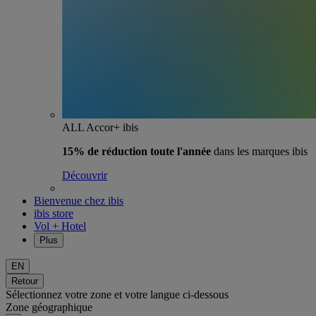
ALL Accor+ ibis
15% de réduction toute l'année
dans les marques ibis
Découvrir
Bienvenue chez ibis
ibis store
Vol + Hotel
Plus
EN
Retour
Sélectionnez votre zone et votre langue ci-dessous
Zone géographique