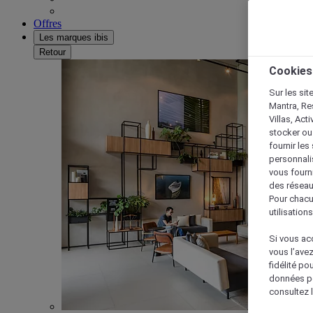
Offres
Les marques ibis
Retour
Cookies
Sur les sit
Mantra, Re
Villas, Act
stocker ou
fournir le
personnalis
vous fourn
des réseau
Pour chacu
utilisation
Si vous acc
vous l’ave
fidélité po
données po
consultez l