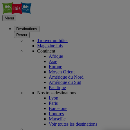
Menu
Destinations
Retour
Trouver un hôtel
Magazine ibis
Continent
Afrique
Asie
Europe
Moyen Orient
Amérique du Nord
Amérique du Sud
Pacifique
Nos tops destinations
Lyon
Paris
Barcelone
Londres
Marseille
Voir toutes les destinations