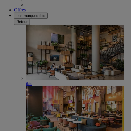
Offres
Les marques ibis
Retour
ibis