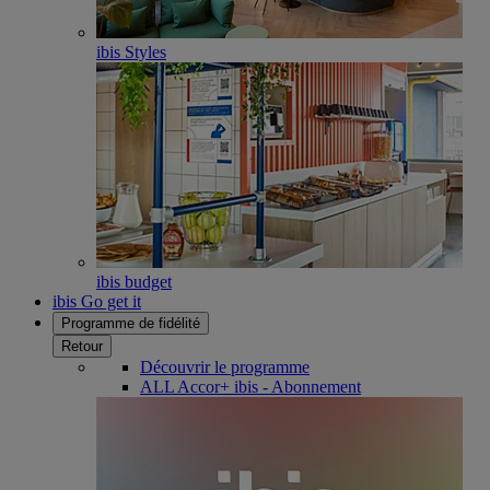
ibis Styles
ibis budget
ibis Go get it
Programme de fidélité
Retour
Découvrir le programme
ALL Accor+ ibis - Abonnement