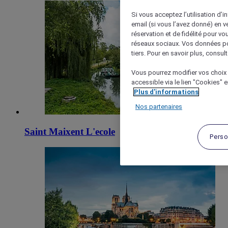
Si vous acceptez l’utilisation d’i
email (si vous l’avez donné) en 
réservation et de fidélité pour vo
réseaux sociaux. Vos données po
tiers. Pour en savoir plus, consult
Vous pourrez modifier vos choix 
accessible via le lien "Cookies" 
Plus d'informations
Nos partenaires
Saint Maixent L'ecole
Perso