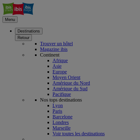
Menu
Destinations
Retour
Trouver un hôtel
Magazine ibis
Continent
Afrique
Asie
Europe
Moyen Orient
Amérique du Nord
Amérique du Sud
Pacifique
Nos tops destinations
Lyon
Paris
Barcelone
Londres
Marseille
Voir toutes les destinations