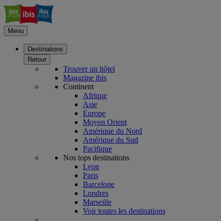
Menu
Destinations
Retour
Trouver un hôtel
Magazine ibis
Continent
Afrique
Asie
Europe
Moyen Orient
Amérique du Nord
Amérique du Sud
Pacifique
Nos tops destinations
Lyon
Paris
Barcelone
Londres
Marseille
Voir toutes les destinations