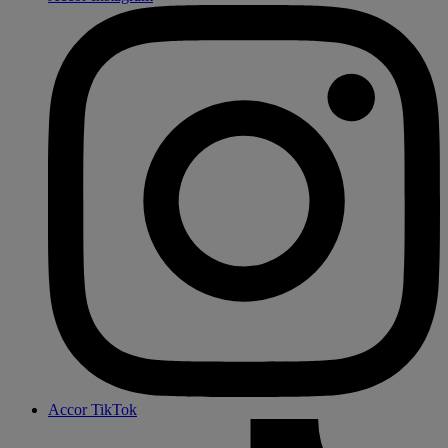
Accor TikTok