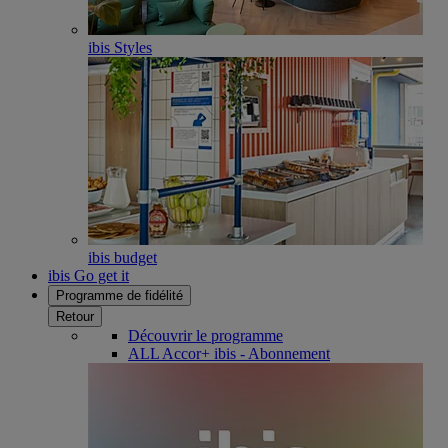
ibis Styles
ibis budget
ibis Go get it
Programme de fidélité
Retour
Découvrir le programme
ALL Accor+ ibis - Abonnement