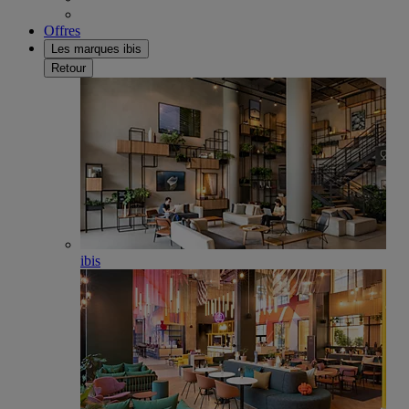
Offres
Les marques ibis
Retour
ibis