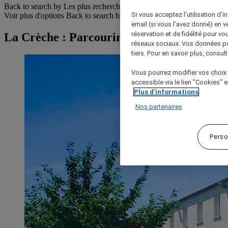
Back to search by Les plus recherchés
Si vous acceptez l’utilisation d’i
Voir plus d'options
Back to search by categories
email (si vous l’avez donné) en 
réservation et de fidélité pour vo
La Crèche : Parcourir les hôtels
réseaux sociaux. Vos données po
tiers. Pour en savoir plus, consult
Vous pourrez modifier vos choix 
accessible via le lien "Cookies" 
Plus d'informations
Nos partenaires
Perso