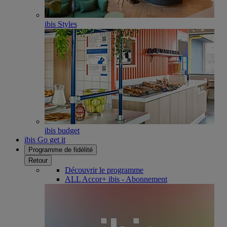
ibis Styles
ibis budget
ibis Go get it
Programme de fidélité
Retour
Découvrir le programme
ALL Accor+ ibis - Abonnement