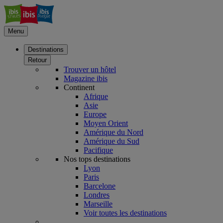
Menu
Destinations
Retour
Trouver un hôtel
Magazine ibis
Continent
Afrique
Asie
Europe
Moyen Orient
Amérique du Nord
Amérique du Sud
Pacifique
Nos tops destinations
Lyon
Paris
Barcelone
Londres
Marseille
Voir toutes les destinations