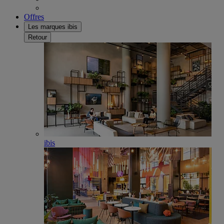
Offres
Les marques ibis
Retour
ibis