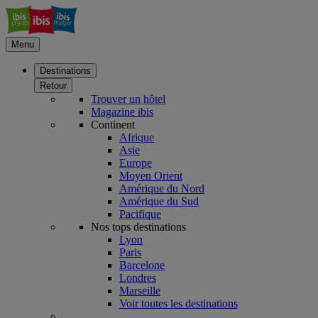
Menu
Destinations
Retour
Trouver un hôtel
Magazine ibis
Continent
Afrique
Asie
Europe
Moyen Orient
Amérique du Nord
Amérique du Sud
Pacifique
Nos tops destinations
Lyon
Paris
Barcelone
Londres
Marseille
Voir toutes les destinations