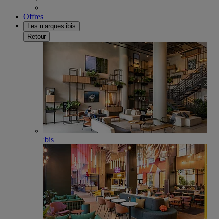
Offres
Les marques ibis
Retour
ibis