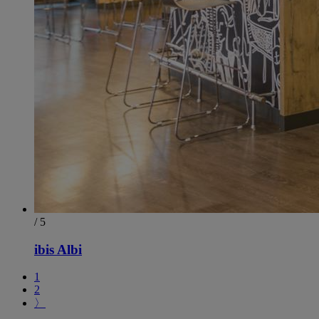
/ 5
ibis Albi
1
2
〉