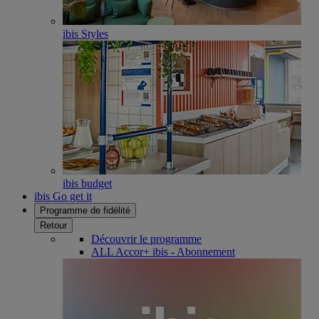
ibis Styles
ibis budget
ibis Go get it
Programme de fidélité
Retour
Découvrir le programme
ALL Accor+ ibis - Abonnement