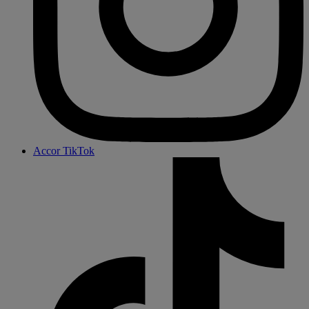
Accor TikTok