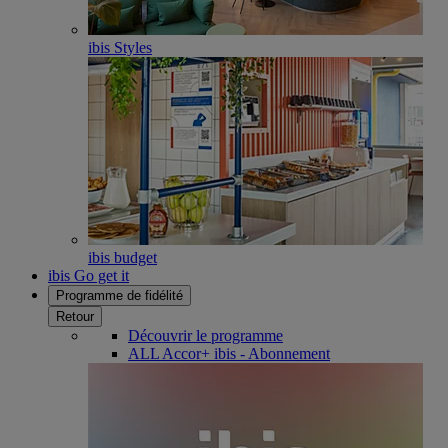
ibis Styles
ibis budget
ibis Go get it
Programme de fidélité
Retour
Découvrir le programme
ALL Accor+ ibis - Abonnement