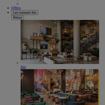
Offres
Les marques ibis
Retour
ibis