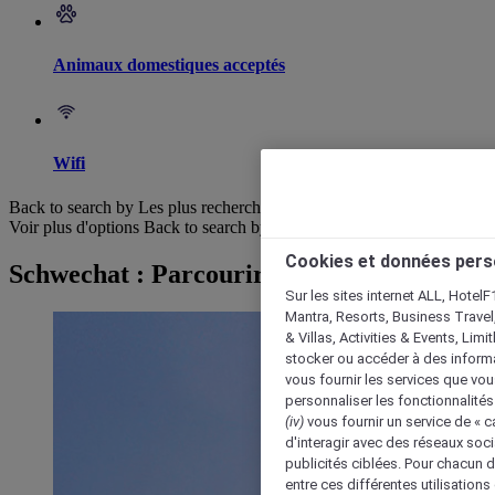
Animaux domestiques acceptés
Wifi
Back to search by Les plus recherchés
Voir plus d'options
Back to search by categories
Cookies et données pers
Schwechat : Parcourir les hôtels
Sur les sites internet ALL, HotelF
Mantra, Resorts, Business Travel
& Villas, Activities & Events, Lim
stocker ou accéder à des informa
vous fournir les services que vo
personnaliser les fonctionnalités
(iv)
vous fournir un service de « 
d'interagir avec des réseaux soci
publicités ciblées. Pour chacun 
entre ces différentes utilisations