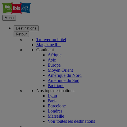
Menu
Destinations
Retour
Trouver un hôtel
Magazine ibis
Continent
Afrique
Asie
Europe
Moyen Orient
Amérique du Nord
Amérique du Sud
Pacifique
Nos tops destinations
Lyon
Paris
Barcelone
Londres
Marseille
Voir toutes les destinations