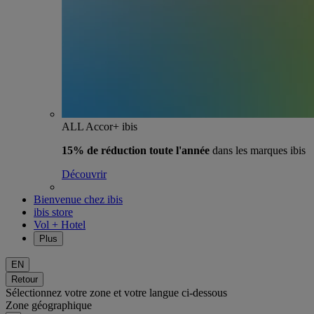
ALL Accor+ ibis
15% de réduction toute l'année
dans les marques ibis
Découvrir
Bienvenue chez ibis
ibis store
Vol + Hotel
Plus
EN
Retour
Sélectionnez votre zone et votre langue ci-dessous
Zone géographique