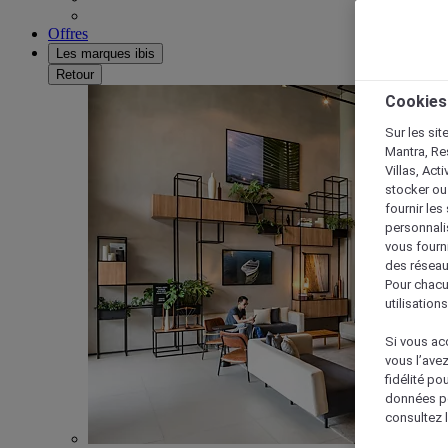
Offres
Les marques ibis
Retour
Cookies
Sur les sit
Mantra, Re
Villas, Act
stocker ou
fournir le
personnalis
vous fourn
des réseau
Pour chacu
utilisation
Si vous acc
vous l’ave
fidélité po
données po
consultez l