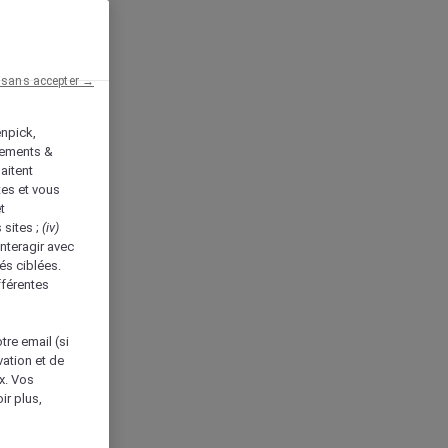
 sans accepter →
enpick,
tements &
aitent
tes et vous
t
 sites ;
(iv)
nteragir avec
és ciblées.
fférentes
tre email (si
vation et de
ux. Vos
ir plus,