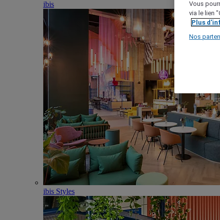
ibis
Vous pourr
via le lien
Plus d'i
Nos parten
ibis Styles