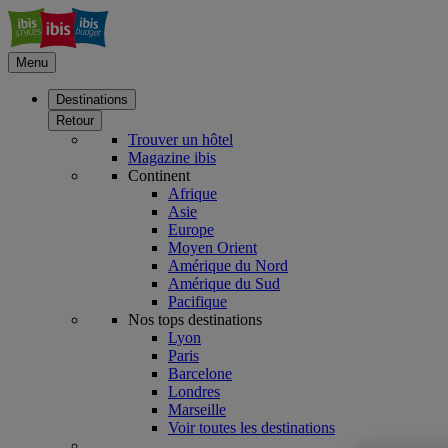
Menu
Destinations
Retour
Trouver un hôtel
Magazine ibis
Continent
Afrique
Asie
Europe
Moyen Orient
Amérique du Nord
Amérique du Sud
Pacifique
Nos tops destinations
Lyon
Paris
Barcelone
Londres
Marseille
Voir toutes les destinations