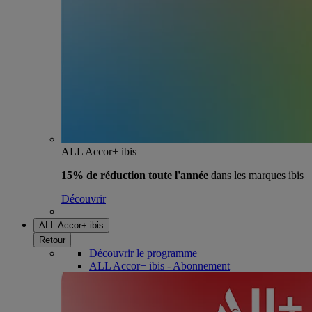
ALL Accor+ ibis
15% de réduction toute l'année
dans les marques ibis
Découvrir
ALL Accor+ ibis
Retour
Découvrir le programme
ALL Accor+ ibis - Abonnement