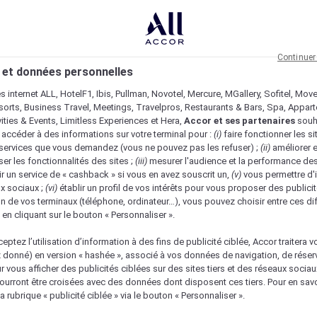
Continuer
 et données personnelles
es internet ALL, HotelF1, Ibis, Pullman, Novotel, Mercure, MGallery, Sofitel, Mov
sorts, Business Travel, Meetings, Travelpros, Restaurants & Bars, Spa, Appar
ivities & Events, Limitless Experiences et Hera,
Accor et ses partenaires
souh
 accéder à des informations sur votre terminal pour :
(i)
faire fonctionner les si
s services que vous demandez (vous ne pouvez pas les refuser) ;
(ii)
améliorer e
er les fonctionnalités des sites ;
(iii)
mesurer l'audience et la performance des
ir un service de « cashback » si vous en avez souscrit un,
(v)
vous permettre d'i
x sociaux ;
(vi)
établir un profil de vos intérêts pour vous proposer des publicit
n de vos terminaux (téléphone, ordinateur…), vous pouvez choisir entre ces di
s en cliquant sur le bouton « Personnaliser ».
eptez l’utilisation d’information à des fins de publicité ciblée, Accor traitera vo
z donné) en version « hashée », associé à vos données de navigation, de réser
ur vous afficher des publicités ciblées sur des sites tiers et des réseaux socia
urront être croisées avec des données dont disposent ces tiers. Pour en savo
a rubrique « publicité ciblée » via le bouton « Personnaliser ».