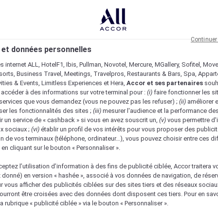
Continuer
 et données personnelles
es internet ALL, HotelF1, Ibis, Pullman, Novotel, Mercure, MGallery, Sofitel, Mov
sorts, Business Travel, Meetings, Travelpros, Restaurants & Bars, Spa, Appar
ivities & Events, Limitless Experiences et Hera,
Accor et ses partenaires
souh
 accéder à des informations sur votre terminal pour :
(i)
faire fonctionner les si
s services que vous demandez (vous ne pouvez pas les refuser) ;
(ii)
améliorer e
er les fonctionnalités des sites ;
(iii)
mesurer l'audience et la performance des
ir un service de « cashback » si vous en avez souscrit un,
(v)
vous permettre d'i
x sociaux ;
(vi)
établir un profil de vos intérêts pour vous proposer des publicit
n de vos terminaux (téléphone, ordinateur…), vous pouvez choisir entre ces di
s en cliquant sur le bouton « Personnaliser ».
eptez l’utilisation d’information à des fins de publicité ciblée, Accor traitera vo
z donné) en version « hashée », associé à vos données de navigation, de réser
ur vous afficher des publicités ciblées sur des sites tiers et des réseaux socia
urront être croisées avec des données dont disposent ces tiers. Pour en savo
a rubrique « publicité ciblée » via le bouton « Personnaliser ».