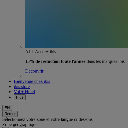
ALL Accor+ ibis
15% de réduction toute l'année
dans les marques ibis
Découvrir
Bienvenue chez ibis
ibis store
Vol + Hotel
Plus
EN
Retour
Sélectionnez votre zone et votre langue ci-dessous
Zone géographique