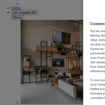
Offres
Les marques ibis
Retour
Cookies
Sur les sit
Mantra, Re
Villas, Act
stocker ou
fournir le
personnalis
vous fourn
des réseau
Pour chacu
utilisation
Si vous acc
vous l’ave
fidélité po
données po
consultez l