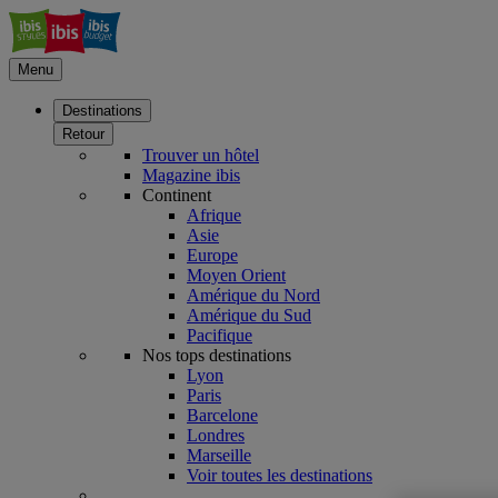
Menu
Destinations
Retour
Trouver un hôtel
Magazine ibis
Continent
Afrique
Asie
Europe
Moyen Orient
Amérique du Nord
Amérique du Sud
Pacifique
Nos tops destinations
Lyon
Paris
Barcelone
Londres
Marseille
Voir toutes les destinations