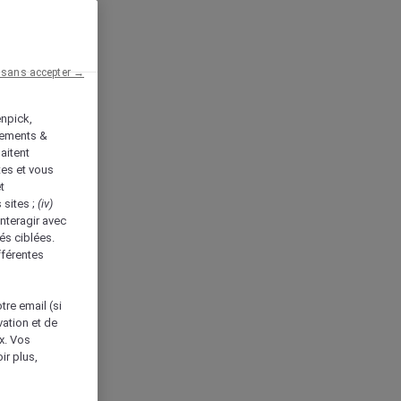
 sans accepter →
enpick,
tements &
aitent
tes et vous
t
 sites ;
(iv)
nteragir avec
és ciblées.
fférentes
tre email (si
vation et de
ux. Vos
ir plus,