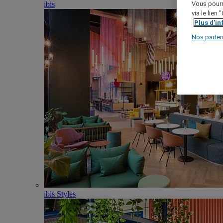
ibis
Vous pourr
via le lien
Plus d'i
Nos parten
ibis Styles