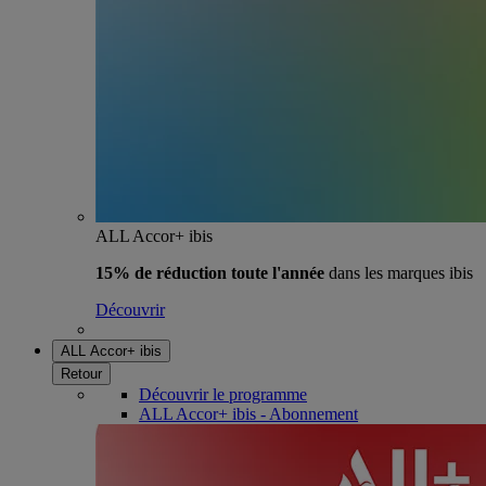
ALL Accor+ ibis
15% de réduction toute l'année
dans les marques ibis
Découvrir
ALL Accor+ ibis
Retour
Découvrir le programme
ALL Accor+ ibis - Abonnement