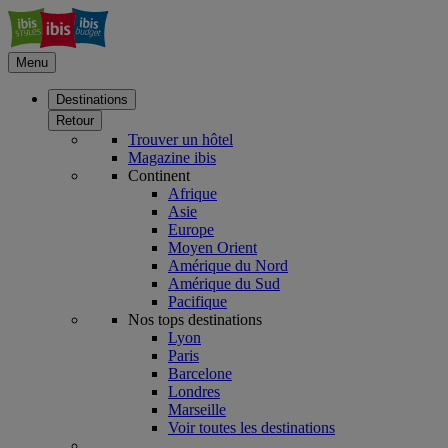
Menu
Destinations
Retour
Trouver un hôtel
Magazine ibis
Continent
Afrique
Asie
Europe
Moyen Orient
Amérique du Nord
Amérique du Sud
Pacifique
Nos tops destinations
Lyon
Paris
Barcelone
Londres
Marseille
Voir toutes les destinations