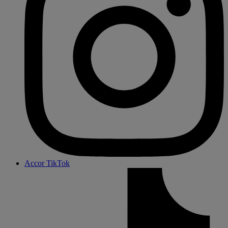
Accor TikTok