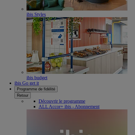
ibis Styles
ibis budget
ibis Go get it
Programme de fidélité
Retour
Découvrir le programme
ALL Accor+ ibis - Abonnement