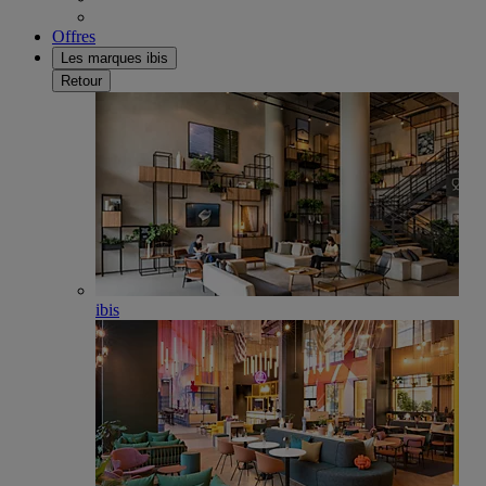
Offres
Les marques ibis
Retour
ibis