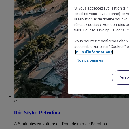
Si vous acceptez l’utilisation d’i
email (si vous l’avez donné) en 
réservation et de fidélité pour vo
réseaux sociaux. Vos données po
tiers. Pour en savoir plus, consult
Vous pourrez modifier vos choix 
accessible via le lien "Cookies" 
Plus d'informations
Nos partenaires
Perso
/ 5
Ibis Styles Petrolina
A 5 minutes en voiture du front de mer de Petrolina