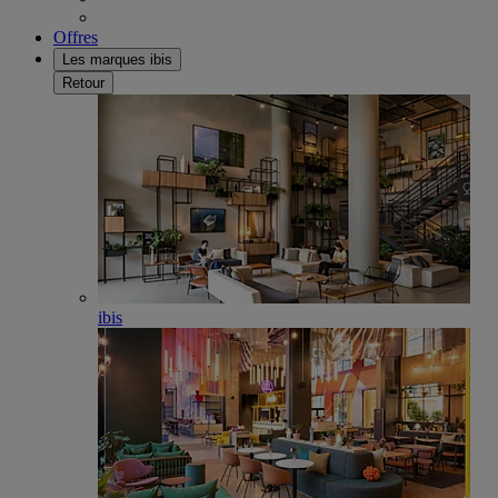
Offres
Les marques ibis
Retour
ibis