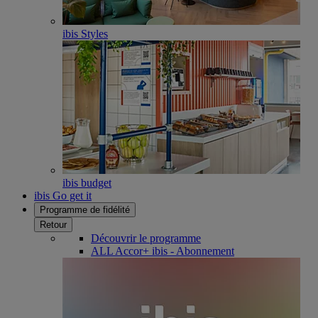
ibis Styles
ibis budget
ibis Go get it
Programme de fidélité
Retour
Découvrir le programme
ALL Accor+ ibis - Abonnement