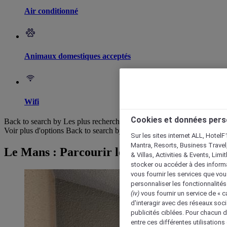
Air conditionné
Animaux domestiques acceptés
Wifi
Cookies et données pers
Back to search by Les plus recherchés
Voir plus d'options
Back to search by categories
Sur les sites internet ALL, HotelF
Mantra, Resorts, Business Travel
Le Mans : Parcourir les hôtels
& Villas, Activities & Events, Lim
stocker ou accéder à des informa
vous fournir les services que vo
personnaliser les fonctionnalités
(iv)
vous fournir un service de « 
d'interagir avec des réseaux soci
publicités ciblées. Pour chacun 
entre ces différentes utilisations