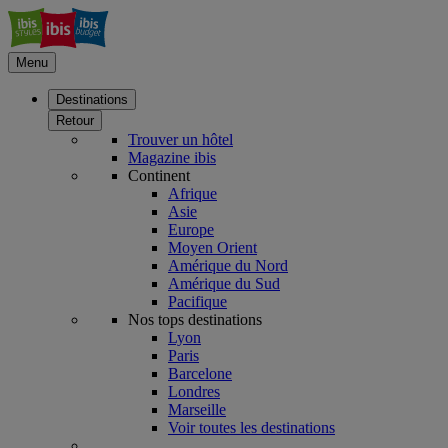
Menu
Destinations
Retour
Trouver un hôtel
Magazine ibis
Continent
Afrique
Asie
Europe
Moyen Orient
Amérique du Nord
Amérique du Sud
Pacifique
Nos tops destinations
Lyon
Paris
Barcelone
Londres
Marseille
Voir toutes les destinations