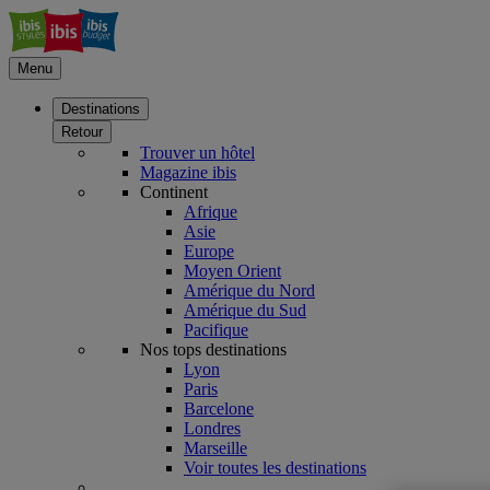
Menu
Destinations
Retour
Trouver un hôtel
Magazine ibis
Continent
Afrique
Asie
Europe
Moyen Orient
Amérique du Nord
Amérique du Sud
Pacifique
Nos tops destinations
Lyon
Paris
Barcelone
Londres
Marseille
Voir toutes les destinations