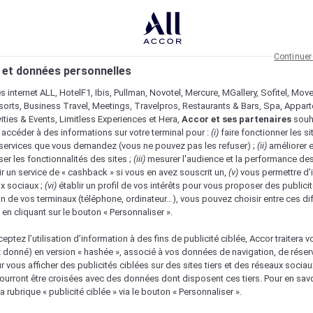
Continuer
 et données personnelles
es internet ALL, HotelF1, Ibis, Pullman, Novotel, Mercure, MGallery, Sofitel, Mov
sorts, Business Travel, Meetings, Travelpros, Restaurants & Bars, Spa, Appar
ivities & Events, Limitless Experiences et Hera,
Accor et ses partenaires
souh
 accéder à des informations sur votre terminal pour :
(i)
faire fonctionner les si
s services que vous demandez (vous ne pouvez pas les refuser) ;
(ii)
améliorer e
er les fonctionnalités des sites ;
(iii)
mesurer l'audience et la performance des
ir un service de « cashback » si vous en avez souscrit un,
(v)
vous permettre d'i
x sociaux ;
(vi)
établir un profil de vos intérêts pour vous proposer des publicit
n de vos terminaux (téléphone, ordinateur…), vous pouvez choisir entre ces di
s en cliquant sur le bouton « Personnaliser ».
eptez l’utilisation d’information à des fins de publicité ciblée, Accor traitera vo
z donné) en version « hashée », associé à vos données de navigation, de réser
ur vous afficher des publicités ciblées sur des sites tiers et des réseaux socia
urront être croisées avec des données dont disposent ces tiers. Pour en savo
a rubrique « publicité ciblée » via le bouton « Personnaliser ».