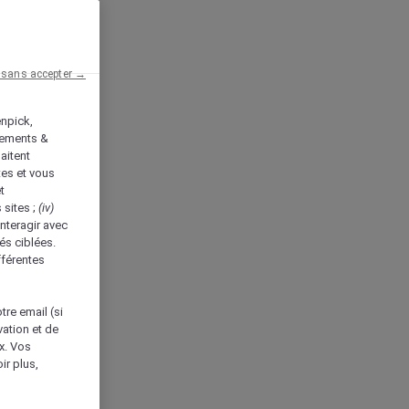
 sans accepter →
enpick,
tements &
aitent
tes et vous
t
 sites ;
(iv)
nteragir avec
és ciblées.
fférentes
tre email (si
vation et de
ux. Vos
ir plus,