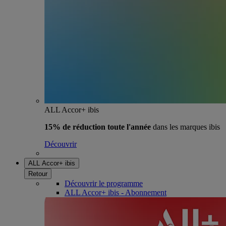
ALL Accor+ ibis
15% de réduction toute l'année
dans les marques ibis
Découvrir
ALL Accor+ ibis
Retour
Découvrir le programme
ALL Accor+ ibis - Abonnement