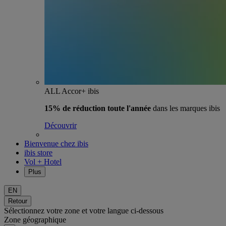
ALL Accor+ ibis
15% de réduction toute l'année
dans les marques ibis
Découvrir
Bienvenue chez ibis
ibis store
Vol + Hotel
Plus
EN
Retour
Sélectionnez votre zone et votre langue ci-dessous
Zone géographique