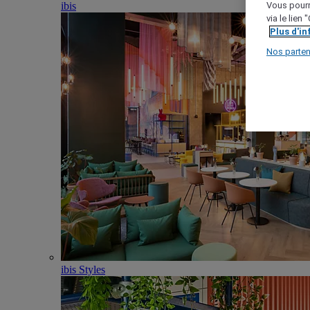
ibis
Vous pourr
via le lien
Plus d'i
Nos parten
ibis Styles