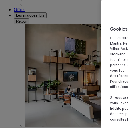
Offres
Les marques ibis
Retour
Cookies
Sur les sit
Mantra, Re
Villas, Act
stocker ou
fournir le
personnalis
vous fourn
des réseau
Pour chacu
utilisation
Si vous acc
vous l’ave
fidélité po
données po
consultez l