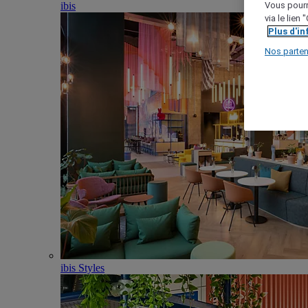
ibis
Vous pourr
via le lien
Plus d'i
Nos parten
ibis Styles