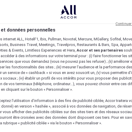
Continuer
 et données personnelles
es internet ALL, HotelF1, Ibis, Pullman, Novotel, Mercure, MGallery, Sofitel, Mov
sorts, Business Travel, Meetings, Travelpros, Restaurants & Bars, Spa, Appar
ivities & Events, Limitless Experiences et Hera,
Accor et ses partenaires
souh
 accéder à des informations sur votre terminal pour :
(i)
faire fonctionner les si
s services que vous demandez (vous ne pouvez pas les refuser) ;
(ii)
améliorer e
er les fonctionnalités des sites ;
(iii)
mesurer l'audience et la performance des
ir un service de « cashback » si vous en avez souscrit un,
(v)
vous permettre d'i
x sociaux ;
(vi)
établir un profil de vos intérêts pour vous proposer des publicit
n de vos terminaux (téléphone, ordinateur…), vous pouvez choisir entre ces di
s en cliquant sur le bouton « Personnaliser ».
eptez l’utilisation d’information à des fins de publicité ciblée, Accor traitera vo
z donné) en version « hashée », associé à vos données de navigation, de réser
ur vous afficher des publicités ciblées sur des sites tiers et des réseaux socia
urront être croisées avec des données dont disposent ces tiers. Pour en savo
a rubrique « publicité ciblée » via le bouton « Personnaliser ».