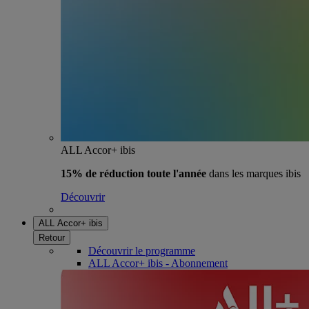
ALL Accor+ ibis
15% de réduction toute l'année
dans les marques ibis
Découvrir
ALL Accor+ ibis
Retour
Découvrir le programme
ALL Accor+ ibis - Abonnement