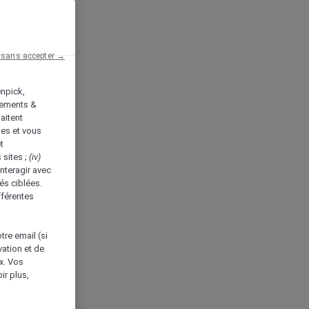
 sans accepter →
enpick,
tements &
aitent
tes et vous
t
 sites ;
(iv)
nteragir avec
és ciblées.
fférentes
tre email (si
vation et de
ux. Vos
ir plus,