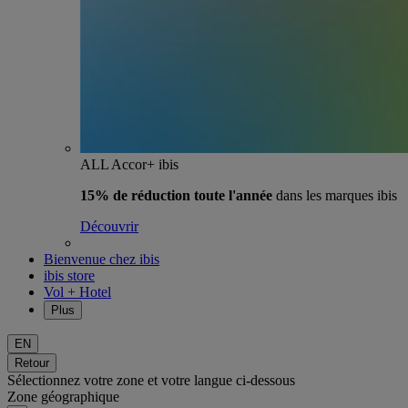
ALL Accor+ ibis
15% de réduction toute l'année
dans les marques ibis
Découvrir
Bienvenue chez ibis
ibis store
Vol + Hotel
Plus
EN
Retour
Sélectionnez votre zone et votre langue ci-dessous
Zone géographique