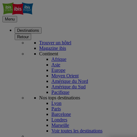
Menu
Destinations
Retour
Trouver un hôtel
Magazine ibis
Continent
Afrique
Asie
Europe
Moyen Orient
Amérique du Nord
Amérique du Sud
Pacifique
Nos tops destinations
Lyon
Paris
Barcelone
Londres
Marseille
Voir toutes les destinations