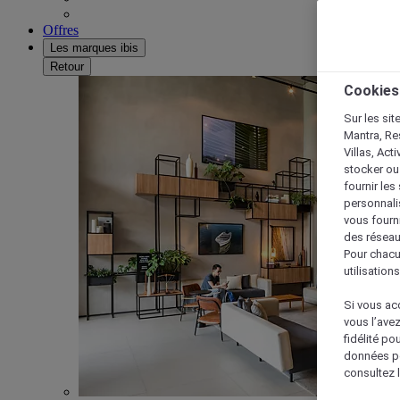
Offres
Les marques ibis
Retour
Cookies
Sur les sit
Mantra, Re
Villas, Act
stocker ou
fournir le
personnalis
vous fourn
des réseau
Pour chacu
utilisation
Si vous acc
vous l’ave
fidélité po
données po
consultez l