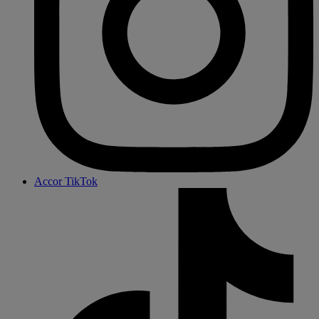
Accor TikTok