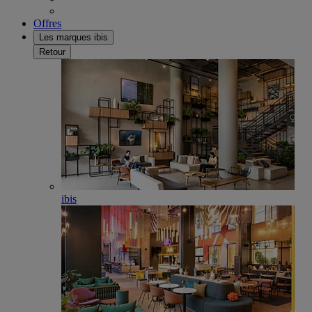
Offres
Les marques ibis
Retour
ibis