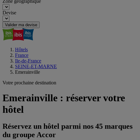
Zone géographique
Devise
Valider ma devise
Hôtels
France
Ile-de-France
SEINE-ET-MARNE
Emerainville
Votre prochaine destination
Emerainville : réserver votre
hôtel
Réservez un hôtel parmi nos 45 marques
du groupe Accor