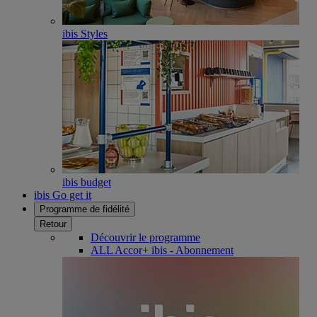
ibis Styles
ibis budget
ibis Go get it
Programme de fidélité
Retour
Découvrir le programme
ALL Accor+ ibis - Abonnement