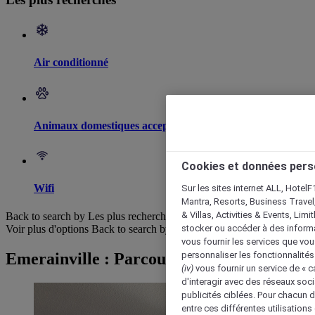
Air conditionné
Animaux domestiques acceptés
Cookies et données pers
Wifi
Sur les sites internet ALL, HotelF
Mantra, Resorts, Business Travel
& Villas, Activities & Events, Lim
Back to search by Les plus recherchés
stocker ou accéder à des informa
Voir plus d'options
Back to search by categories
vous fournir les services que vo
Emerainville : Parcourir les hôtels
personnaliser les fonctionnalités
(iv)
vous fournir un service de « 
d'interagir avec des réseaux soci
publicités ciblées. Pour chacun 
entre ces différentes utilisations