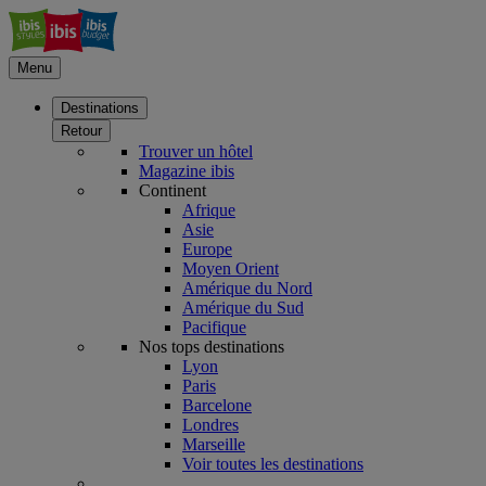
Menu
Destinations
Retour
Trouver un hôtel
Magazine ibis
Continent
Afrique
Asie
Europe
Moyen Orient
Amérique du Nord
Amérique du Sud
Pacifique
Nos tops destinations
Lyon
Paris
Barcelone
Londres
Marseille
Voir toutes les destinations