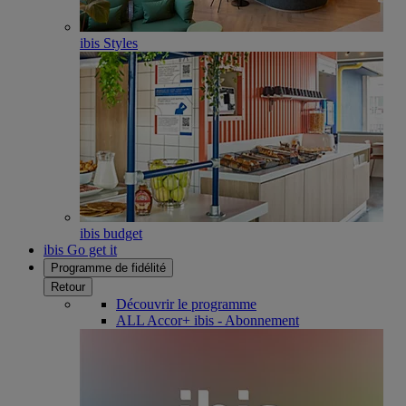
ibis Styles
ibis budget
ibis Go get it
Programme de fidélité
Retour
Découvrir le programme
ALL Accor+ ibis - Abonnement