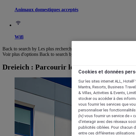
Animaux domestiques acceptés
Wifi
Back to search by Les plus recherchés
Voir plus d'options
Back to search by categories
Dreieich : Parcourir les hôtels
Cookies et données pers
Sur les sites internet ALL, HotelF
Mantra, Resorts, Business Travel
& Villas, Activities & Events, Lim
stocker ou accéder à des informa
vous fournir les services que vo
personnaliser les fonctionnalités
(iv)
vous fournir un service de « 
d'interagir avec des réseaux soci
publicités ciblées. Pour chacun 
entre ces différentes utilisations