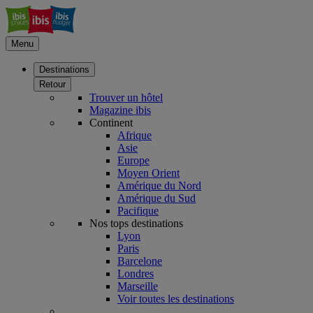
Menu
Destinations
Retour
Trouver un hôtel
Magazine ibis
Continent
Afrique
Asie
Europe
Moyen Orient
Amérique du Nord
Amérique du Sud
Pacifique
Nos tops destinations
Lyon
Paris
Barcelone
Londres
Marseille
Voir toutes les destinations