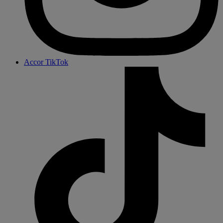
Accor TikTok