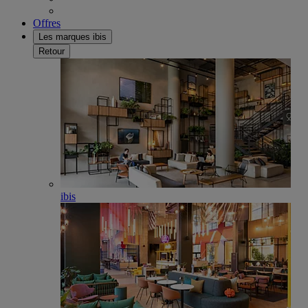
Offres
Les marques ibis
Retour
ibis