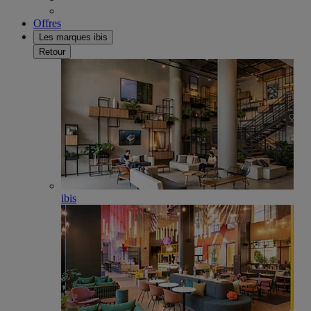
Offres
Les marques ibis
Retour
ibis