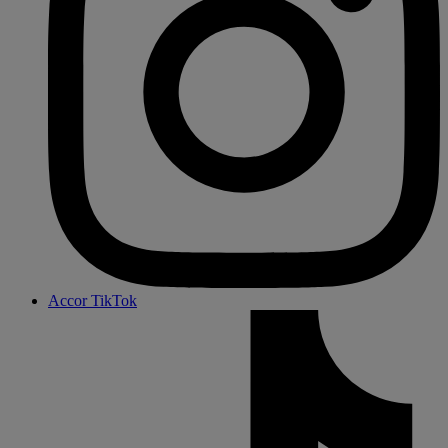
Accor TikTok