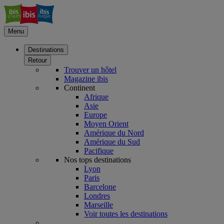
Menu
Destinations
Retour
Trouver un hôtel
Magazine ibis
Continent
Afrique
Asie
Europe
Moyen Orient
Amérique du Nord
Amérique du Sud
Pacifique
Nos tops destinations
Lyon
Paris
Barcelone
Londres
Marseille
Voir toutes les destinations