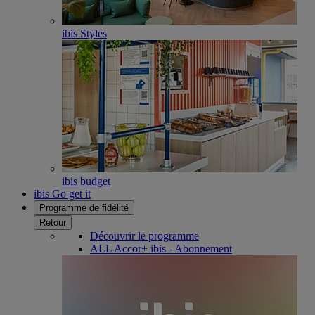
ibis Styles
ibis budget
ibis Go get it
Programme de fidélité
Retour
Découvrir le programme
ALL Accor+ ibis - Abonnement