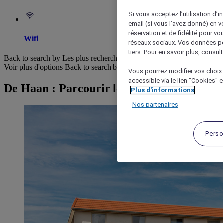
Si vous acceptez l’utilisation d’i
email (si vous l’avez donné) en 
réservation et de fidélité pour vo
Wifi
réseaux sociaux. Vos données po
tiers. Pour en savoir plus, consult
Back to search by Les plus recherchés
Voir plus d'options
Back to search by categories
Vous pourrez modifier vos choix 
accessible via le lien "Cookies" 
De Haan : Parcourir les hôtels
Plus d'informations
Nos partenaires
Perso