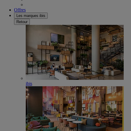
Offres
Les marques ibis
Retour
ibis