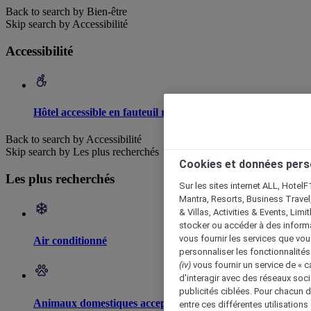
Back to search by Bien-être
Skip search by Accessibilité
Accessibilité
Hôtel accessible en fauteuil roulant
Back to search by Accessibilité
Skip search by Les plus recherchés
Cookies et données pers
Les plus recherchés
Sur les sites internet ALL, HotelF
Mantra, Resorts, Business Travel
& Villas, Activities & Events, Lim
stocker ou accéder à des informa
vous fournir les services que vo
Air conditionné
personnaliser les fonctionnalités
(iv)
vous fournir un service de « 
d'interagir avec des réseaux soci
publicités ciblées. Pour chacun 
Animaux domestiques acceptés
entre ces différentes utilisations