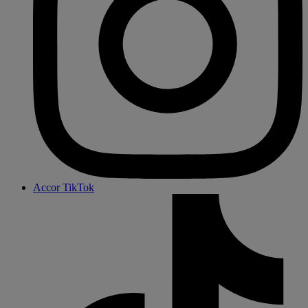
Accor TikTok