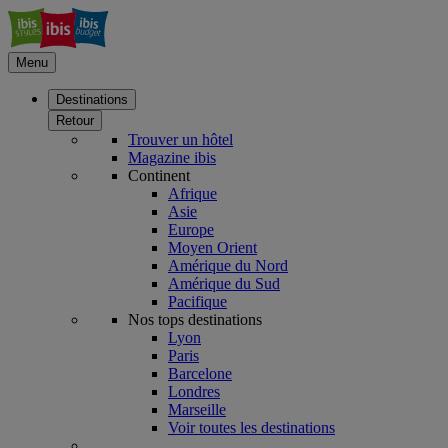
Menu
Destinations
Retour
Trouver un hôtel
Magazine ibis
Continent
Afrique
Asie
Europe
Moyen Orient
Amérique du Nord
Amérique du Sud
Pacifique
Nos tops destinations
Lyon
Paris
Barcelone
Londres
Marseille
Voir toutes les destinations