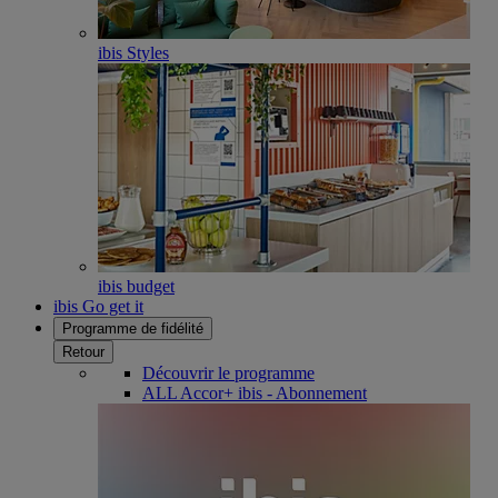
ibis Styles
ibis budget
ibis Go get it
Programme de fidélité
Retour
Découvrir le programme
ALL Accor+ ibis - Abonnement