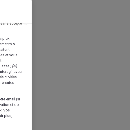
 sans accepter →
enpick,
tements &
aitent
tes et vous
t
 sites ;
(iv)
nteragir avec
és ciblées.
fférentes
tre email (si
vation et de
ux. Vos
ir plus,