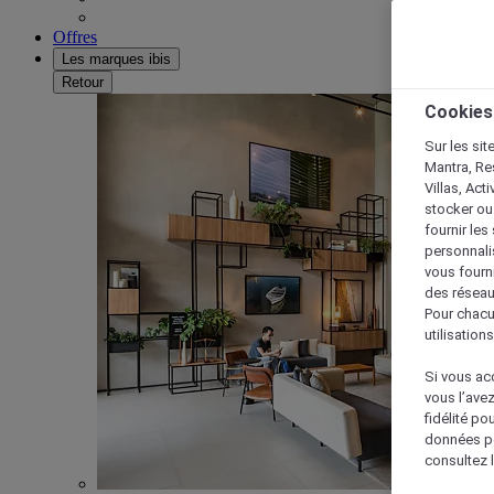
Offres
Les marques ibis
Retour
Cookies
Sur les sit
Mantra, Re
Villas, Act
stocker ou
fournir le
personnalis
vous fourn
des réseau
Pour chacu
utilisation
Si vous acc
vous l’ave
fidélité po
données po
consultez l