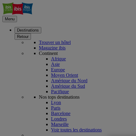
Menu
Destinations
Retour
Trouver un hôtel
Magazine ibis
Continent
Afrique
Asie
Europe
Moyen Orient
Amérique du Nord
Amérique du Sud
Pacifique
Nos tops destinations
Lyon
Paris
Barcelone
Londres
Marseille
Voir toutes les destinations