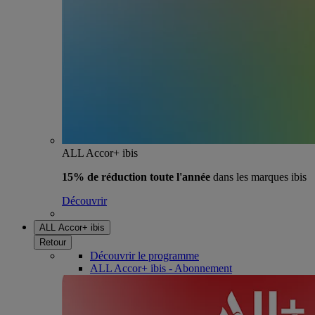
ALL Accor+ ibis
15% de réduction toute l'année
dans les marques ibis
Découvrir
ALL Accor+ ibis
Retour
Découvrir le programme
ALL Accor+ ibis - Abonnement