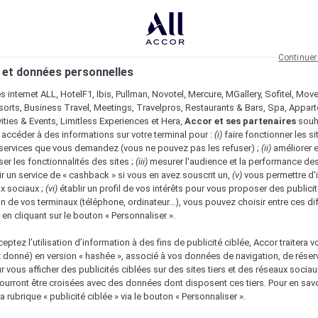
Continuer
 et données personnelles
es internet ALL, HotelF1, Ibis, Pullman, Novotel, Mercure, MGallery, Sofitel, Mov
sorts, Business Travel, Meetings, Travelpros, Restaurants & Bars, Spa, Appar
ivities & Events, Limitless Experiences et Hera,
Accor et ses partenaires
souh
 accéder à des informations sur votre terminal pour :
(i)
faire fonctionner les si
s services que vous demandez (vous ne pouvez pas les refuser) ;
(ii)
améliorer e
er les fonctionnalités des sites ;
(iii)
mesurer l'audience et la performance des
ir un service de « cashback » si vous en avez souscrit un,
(v)
vous permettre d'i
x sociaux ;
(vi)
établir un profil de vos intérêts pour vous proposer des publicit
n de vos terminaux (téléphone, ordinateur…), vous pouvez choisir entre ces di
s en cliquant sur le bouton « Personnaliser ».
eptez l’utilisation d’information à des fins de publicité ciblée, Accor traitera vo
z donné) en version « hashée », associé à vos données de navigation, de réser
ur vous afficher des publicités ciblées sur des sites tiers et des réseaux socia
urront être croisées avec des données dont disposent ces tiers. Pour en savo
a rubrique « publicité ciblée » via le bouton « Personnaliser ».