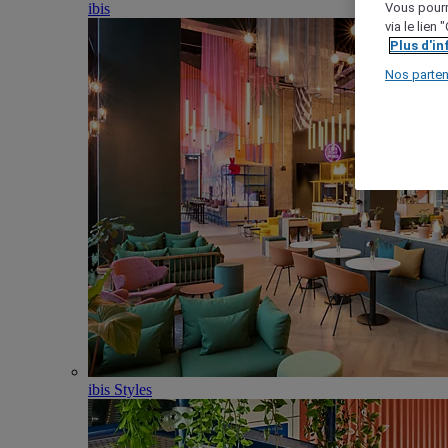
ibis
Vous pourr
via le lien
Plus d'i
Nos parten
ibis Styles