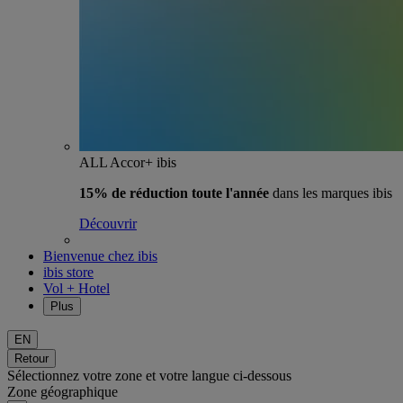
ALL Accor+ ibis
15% de réduction toute l'année
dans les marques ibis
Découvrir
Bienvenue chez ibis
ibis store
Vol + Hotel
Plus
EN
Retour
Sélectionnez votre zone et votre langue ci-dessous
Zone géographique