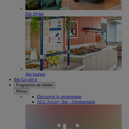
ibis Styles
ibis budget
ibis Go get it
Programme de fidélité
Retour
Découvrir le programme
ALL Accor+ ibis - Abonnement