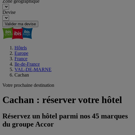
Zone géographique
Devise
Valider ma devise
Hôtels
Europe
France
Ile-de-France
VAL-DE-MARNE
Cachan
Votre prochaine destination
Cachan : réserver votre hôtel
Réservez un hôtel parmi nos 45 marques
du groupe Accor