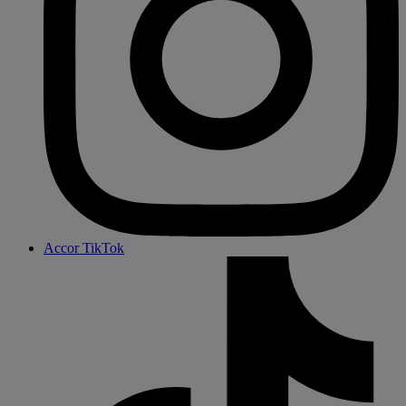
Accor TikTok