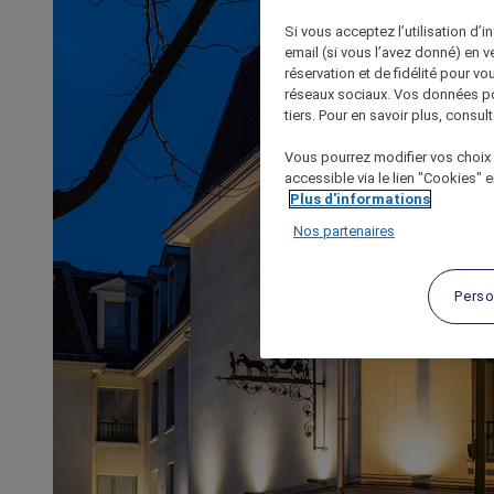
Si vous acceptez l’utilisation d’i
email (si vous l’avez donné) en 
réservation et de fidélité pour vo
réseaux sociaux. Vos données po
tiers. Pour en savoir plus, consult
Vous pourrez modifier vos choix 
accessible via le lien "Cookies" 
Plus d'informations
Nos partenaires
Perso