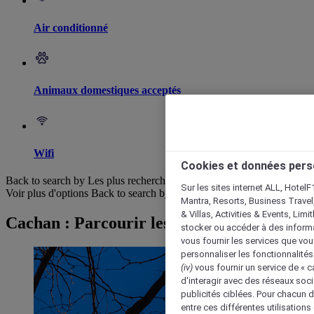
Air conditionné
Animaux domestiques acceptés
Wifi
Cookies et données pers
Back to search by Les plus recherchés
Sur les sites internet ALL, HotelF
Voir plus d'options
Back to search by categories
Mantra, Resorts, Business Travel
& Villas, Activities & Events, Lim
Cachan : Parcourir les hôtels
stocker ou accéder à des informa
vous fournir les services que vo
personnaliser les fonctionnalités
(iv)
vous fournir un service de « 
d'interagir avec des réseaux soci
publicités ciblées. Pour chacun 
entre ces différentes utilisations