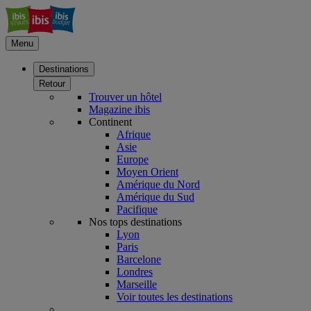
Menu
Destinations
Retour
Trouver un hôtel
Magazine ibis
Continent
Afrique
Asie
Europe
Moyen Orient
Amérique du Nord
Amérique du Sud
Pacifique
Nos tops destinations
Lyon
Paris
Barcelone
Londres
Marseille
Voir toutes les destinations