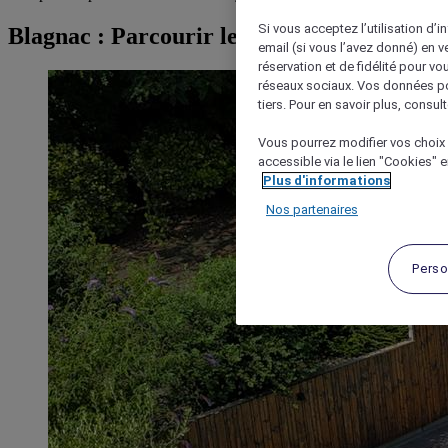
Si vous acceptez l’utilisation d’i
Blagnac : Parcourir les hôtels
email (si vous l’avez donné) en 
réservation et de fidélité pour vo
réseaux sociaux. Vos données po
tiers. Pour en savoir plus, consult
Vous pourrez modifier vos choix 
accessible via le lien "Cookies" 
Plus d'informations
Nos partenaires
Perso