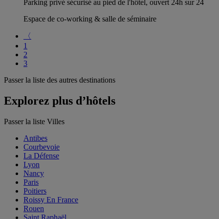
Parking privé sécurisé au pied de l'hôtel, ouvert 24h sur 24
Espace de co-working & salle de séminaire
〈
1
2
3
Passer la liste des autres destinations
Explorez plus d’hôtels
Passer la liste Villes
Antibes
Courbevoie
La Défense
Lyon
Nancy
Paris
Poitiers
Roissy En France
Rouen
Saint Raphaël