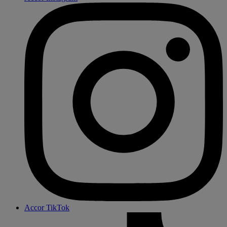
Accor TikTok