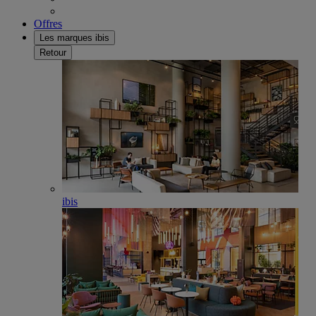
Offres
Les marques ibis
Retour
ibis