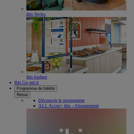
ibis Styles
ibis budget
ibis Go get it
Programme de fidélité
Retour
Découvrir le programme
ALL Accor+ ibis - Abonnement