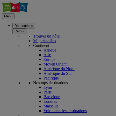
Menu
Destinations
Retour
Trouver un hôtel
Magazine ibis
Continent
Afrique
Asie
Europe
Moyen Orient
Amérique du Nord
Amérique du Sud
Pacifique
Nos tops destinations
Lyon
Paris
Barcelone
Londres
Marseille
Voir toutes les destinations