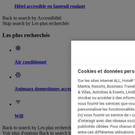
Hôtel accessible en fauteuil roulant
Back to search by Accessibilité
Skip search by Les plus recherchés
Les plus recherchés
Air conditionné
Cookies et données pers
Sur les sites internet ALL, HotelF
Mantra, Resorts, Business Travel
Animaux domestiques acceptés
& Villas, Activities & Events, Lim
stocker ou accéder à des informa
vous fournir les services que vo
personnaliser les fonctionnalités
(iv)
vous fournir un service de « 
Wifi
d'interagir avec des réseaux soci
publicités ciblées. Pour chacun 
Back to search by Les plus recherchés
entre ces différentes utilisations
Voir plus d'options
Back to search by categories