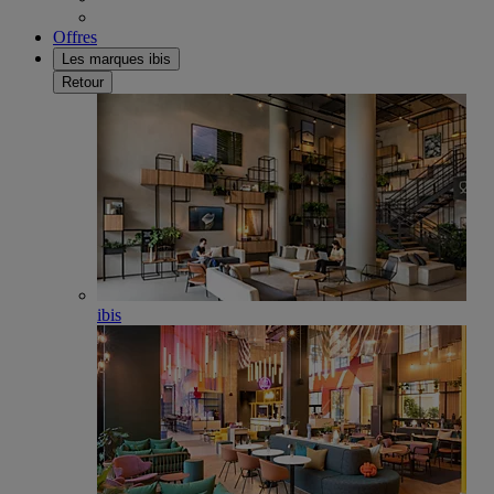
Offres
Les marques ibis
Retour
ibis