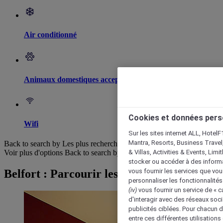
Air conditionné
Animaux domestiques acceptés
Cookies et données pers
Wifi
Sur les sites internet ALL, HotelF
Mantra, Resorts, Business Travel
Back to search by Les plus recherchés
& Villas, Activities & Events, Lim
Voir plus d'options
Back to search by categories
stocker ou accéder à des informa
Belfort : Parcourir les hôtels
vous fournir les services que vo
personnaliser les fonctionnalités
(iv)
vous fournir un service de « 
d'interagir avec des réseaux soci
publicités ciblées. Pour chacun 
entre ces différentes utilisations