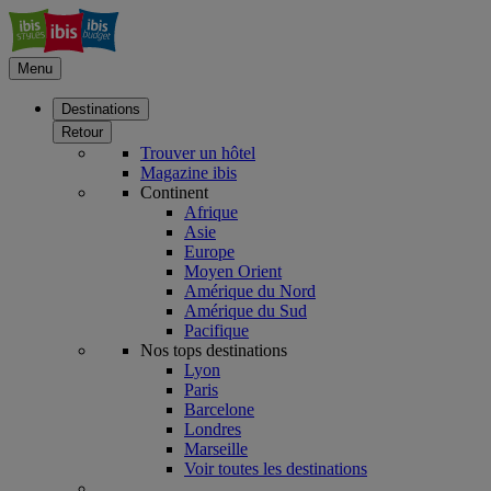
Menu
Destinations
Retour
Trouver un hôtel
Magazine ibis
Continent
Afrique
Asie
Europe
Moyen Orient
Amérique du Nord
Amérique du Sud
Pacifique
Nos tops destinations
Lyon
Paris
Barcelone
Londres
Marseille
Voir toutes les destinations