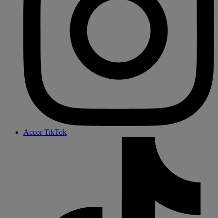
Accor TikTok