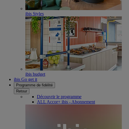
ibis Styles
ibis budget
ibis Go get it
Programme de fidélité
Retour
Découvrir le programme
ALL Accor+ ibis - Abonnement