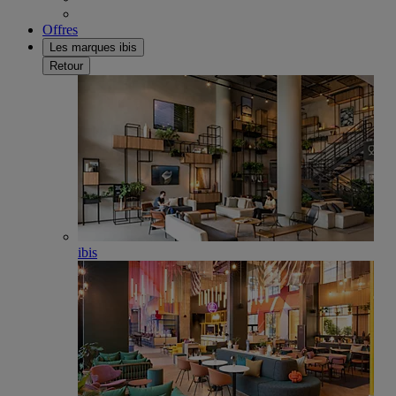
Offres
Les marques ibis
Retour
ibis