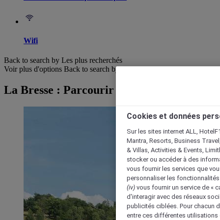
Wifi
Back to search by Les plus recherchés
Voir plus d'options
Back to search by categories
La Bresse : Parcourir les hôtels
Cookies et données pers
Sur les sites internet ALL, HotelF
Mantra, Resorts, Business Travel
& Villas, Activities & Events, Lim
stocker ou accéder à des informa
vous fournir les services que vo
personnaliser les fonctionnalités
(iv)
vous fournir un service de « 
d'interagir avec des réseaux soci
publicités ciblées. Pour chacun 
entre ces différentes utilisations