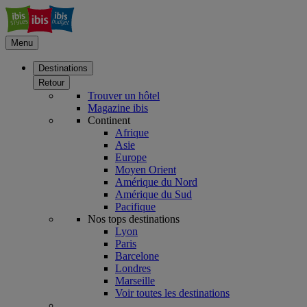
Menu
Destinations
Retour
Trouver un hôtel
Magazine ibis
Continent
Afrique
Asie
Europe
Moyen Orient
Amérique du Nord
Amérique du Sud
Pacifique
Nos tops destinations
Lyon
Paris
Barcelone
Londres
Marseille
Voir toutes les destinations