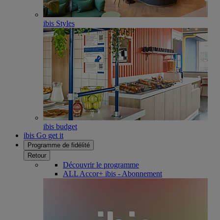
ibis Styles
ibis budget
ibis Go get it
Programme de fidélité
Retour
Découvrir le programme
ALL Accor+ ibis - Abonnement