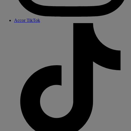
Accor TikTok