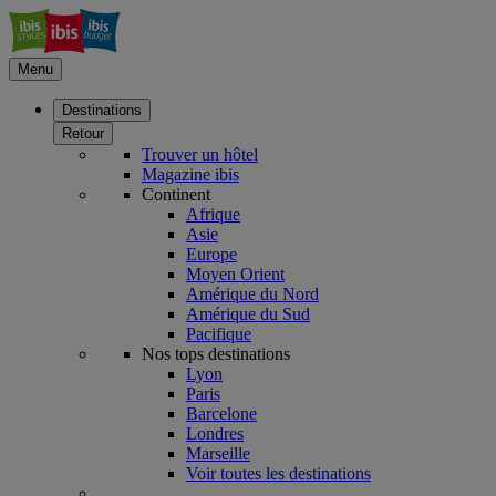
Menu
Destinations
Retour
Trouver un hôtel
Magazine ibis
Continent
Afrique
Asie
Europe
Moyen Orient
Amérique du Nord
Amérique du Sud
Pacifique
Nos tops destinations
Lyon
Paris
Barcelone
Londres
Marseille
Voir toutes les destinations