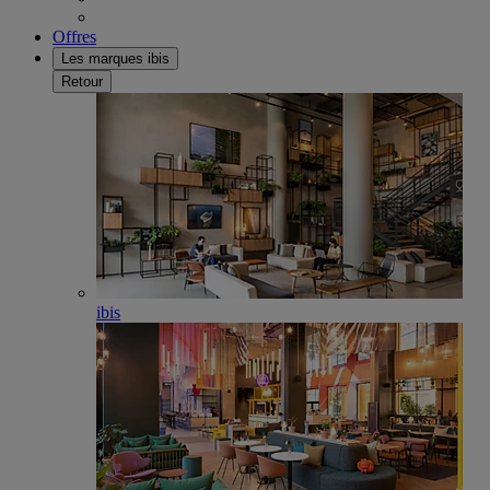
Offres
Les marques ibis
Retour
ibis