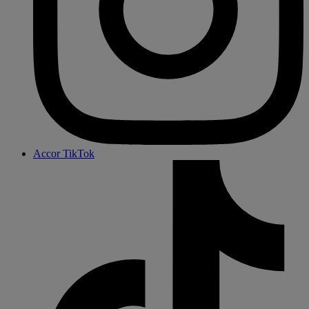
Accor TikTok