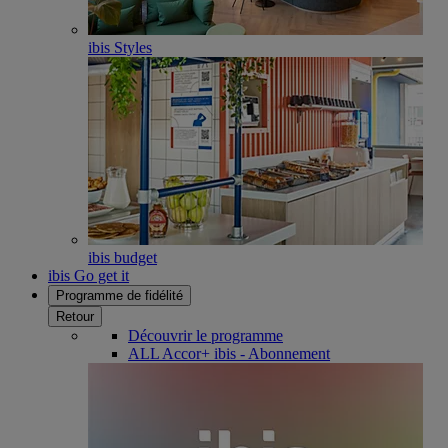
ibis Styles
ibis budget
ibis Go get it
Programme de fidélité
Retour
Découvrir le programme
ALL Accor+ ibis - Abonnement