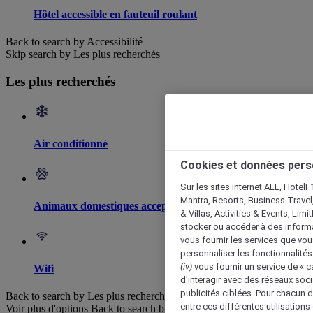
Hôtel accessible en fauteuil roulant
Back to search by Accessibilité
Skip search by Les plus recherchés
Les plus recherchés
Air conditionné
Cookies et données pers
Sur les sites internet ALL, HotelF
Mantra, Resorts, Business Travel
Animaux domestiques acceptés
& Villas, Activities & Events, Lim
stocker ou accéder à des informa
vous fournir les services que vo
personnaliser les fonctionnalités
(iv)
vous fournir un service de « 
Wifi
d'interagir avec des réseaux soci
publicités ciblées. Pour chacun 
Back to search by Les plus recherchés
entre ces différentes utilisations
Voir plus d'options
Back to search by categories