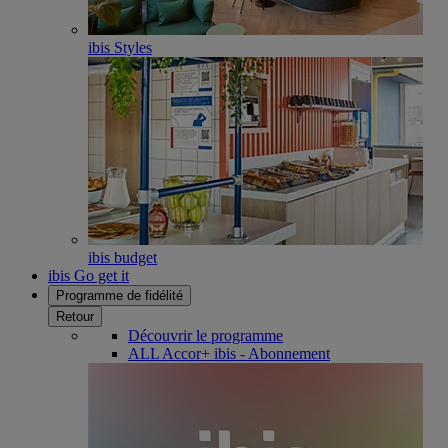
ibis Styles
ibis budget
ibis Go get it
Programme de fidélité
Retour
Découvrir le programme
ALL Accor+ ibis - Abonnement