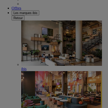
Offres
Les marques ibis
Retour
ibis