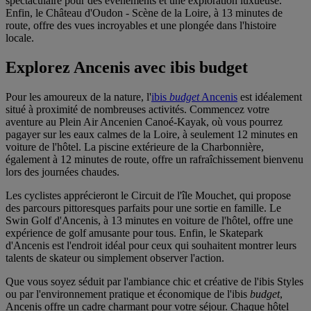
spectaculaire pour des événements et une exploration luxueuse.
Enfin, le Château d'Oudon - Scène de la Loire, à 13 minutes de
route, offre des vues incroyables et une plongée dans l'histoire
locale.
Explorez Ancenis avec ibis budget
Pour les amoureux de la nature, l'
ibis
budget
Ancenis
est idéalement
situé à proximité de nombreuses activités. Commencez votre
aventure au Plein Air Ancenien Canoé-Kayak, où vous pourrez
pagayer sur les eaux calmes de la Loire, à seulement 12 minutes en
voiture de l'hôtel. La piscine extérieure de la Charbonnière,
également à 12 minutes de route, offre un rafraîchissement bienvenu
lors des journées chaudes.
Les cyclistes apprécieront le Circuit de l'île Mouchet, qui propose
des parcours pittoresques parfaits pour une sortie en famille. Le
Swin Golf d'Ancenis, à 13 minutes en voiture de l'hôtel, offre une
expérience de golf amusante pour tous. Enfin, le Skatepark
d'Ancenis est l'endroit idéal pour ceux qui souhaitent montrer leurs
talents de skateur ou simplement observer l'action.
Que vous soyez séduit par l'ambiance chic et créative de l'ibis Styles
ou par l'environnement pratique et économique de l'ibis
budget
,
Ancenis offre un cadre charmant pour votre séjour. Chaque hôtel