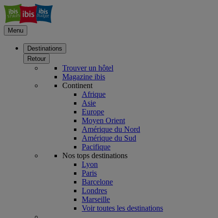
Menu
Destinations
Retour
Trouver un hôtel
Magazine ibis
Continent
Afrique
Asie
Europe
Moyen Orient
Amérique du Nord
Amérique du Sud
Pacifique
Nos tops destinations
Lyon
Paris
Barcelone
Londres
Marseille
Voir toutes les destinations