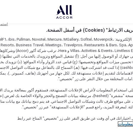
استمر
اط" (Cookies) في أسفل الصفحة.
على مواقعنا الإلكترونية: F1، ibis، Pullman، Novotel، Mercure، MGallery، Sofitel، Movenpick
 Resorts، Business Travel، Meetings، Travelpros، Restaurants & Bars، Spa، A
Villas، Activities & Events، Limitless Experiences
جهازك أو الوصول إليها من أجل: (أ) تشغيل المواقع وتزويدك بالخدمات التي تطلبها (ل
تحسين ميزات المواقع وتخصيصها؛ (ج) قياس عدد الزوار وأداء المواقع؛ (د) تزويدك بخ
النقود" (cashback) إذا كنت قد اشتركت فيها؛ (هـ) السماح لك بالتفاعل مع شبكات التواصل الاج
هتماماتك لتقديم إعلانات مستهدفة لك. لكل جهاز من أجهزتك (هاتف، كمبيوتر...)، يمكنك
امات المختلفة من خلال النقر على زر "تخصيص".
ى استخدام المعلومات لأغراض الإعلانات المستهدفة، فستقوم أكور بمعالجة بريدك الإل
قدمته) في نسخة "مشفرة" (hashed)، مرتبطة ببيانات التصفح والحجز والولاء الخاصة بك لعرض 
على مواقع طرف ثالث وشبكات التواصل الاجتماعي. قد يتم دمج بياناتك مع بيانات متا
لثة. لمعرفة المزيد، راجع قسم "الإعلانات المستهدفة" عبر زر "تخصيص".
 اختياراتك في أي وقت عن طريق النقر على زر "تخصيص" المتاح عبر رابط
لمعلومات