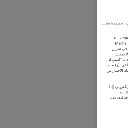
ار بدون موافقة ←
ALL، hotel،
Mantra،
 و Hera، ترغب شركة أكور (Accor) وشركاؤها في تخزين
ا يمكنك
دمة "استرداد
تماعي؛ (و) تحديد
 الاختيار بين
كتروني (إذا
إعلانات
حة لدى هذه