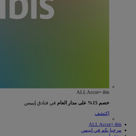
ALL Accor+ ibis
خصم 15% على مدار العام
في فنادق إيبيس
اكتشف
ALL Accor+ ibis
مرحبا بكم في إيبيس
متجر إيبيس