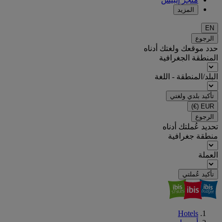
المزيد
EN
الرجوع
حدد موقعك ولغتك أدناه
المنطقة الجغرافية
البلد/المنطقة - اللغة
تأكيد بلدي ولغتي
(€)
EUR
الرجوع
تحديد عُملتك أدناه
منطقة جغرافية
العملة
تأكيد عُملتي
Hotels