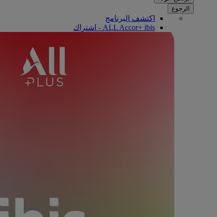
الرجوع
اكتشف البرنامج
ALL Accor+ ibis - اشتراك