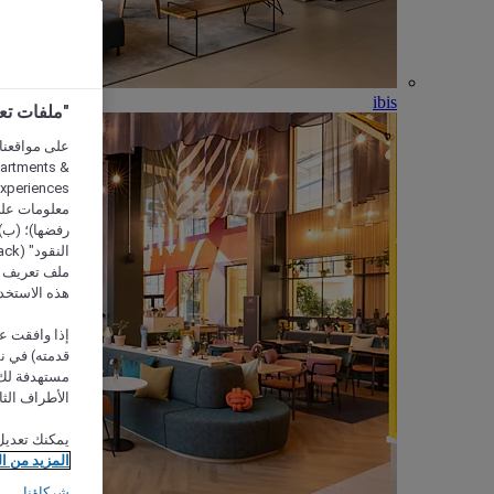
ibis
"ملفات تعريف الارتب
partments &
معلومات على 
رفضها)؛ (ب) 
ملف تعريف لا
هذه الاستخد
إذا وافقت عل
مستهدفة لك 
الأطراف الثا
يمكنك تعديل
المزيد من ا
شركاؤنا