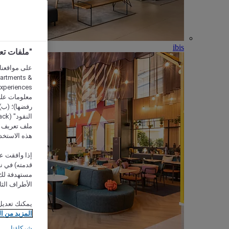
ibis
"ملفات تعريف الارتب
partments &
معلومات على 
رفضها)؛ (ب) 
ملف تعريف لا
هذه الاستخد
إذا وافقت عل
مستهدفة لك 
الأطراف الثا
يمكنك تعديل
المزيد من ا
شركاؤنا