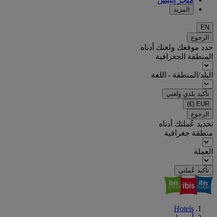
المزيد
EN
الرجوع
حدد موقعك ولغتك أدناه
المنطقة الجغرافية
البلد/المنطقة - اللغة
تأكيد بلدي ولغتي
(€)
EUR
الرجوع
تحديد عُملتك أدناه
منطقة جغرافية
العملة
تأكيد عُملتي
Hotels