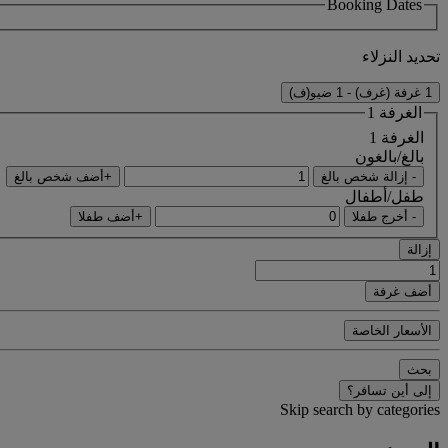
Booking Dates
تحديد النزلاء
1 غرفة (غرف) - 1 ضيو(ف)
الغرفة 1
الغرفة 1
بالغ/بالغون
- إزالة شخص بالغ
+أضف شخص بالغ
طفل/أطفال
- أخرج طفلا
+أضف طفلا
إزالة
أضف غرفة
الأسعار الخاصة
بحث
إلى أين تسافر؟
Skip search by categories