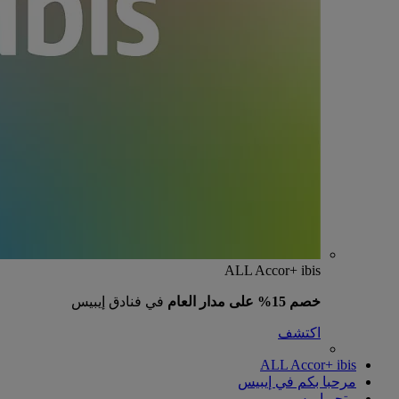
ALL Accor+ ibis
خصم 15% على مدار العام
في فنادق إيبيس
اكتشف
ALL Accor+ ibis
مرحبا بكم في إيبيس
متجر إيبيس