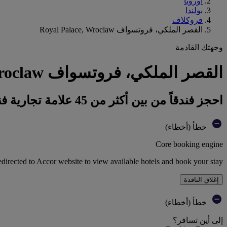
أوروبا
بولندا
فروكلاف
القصر الملكي، فروتسواف Royal Palace, Wroclaw
وجهتك القادمة
القصر الملكي، فروتسواف Royal Palace, Wroclaw : احجز فندقك
احجز فندقاً من بين أكثر من 45 علامة تجارية فندقية تابعة لمجموعة أكور
خطأ (أخطاء)
Core booking engine
edirected to Accor website to view available hotels and book your stay
إغلاق النافذة
خطأ (أخطاء)
إلى أين تسافر؟