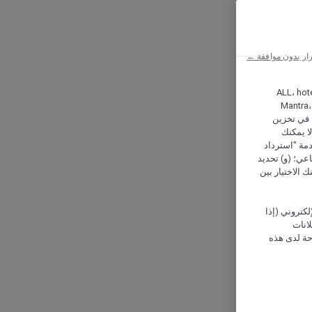
ار بدون موافقة ←
ALL، hotel،
Mantra،
 و Hera، ترغب شركة أكور (Accor) وشركاؤها في تخزين
ا يمكنك
دمة "استرداد
تماعي؛ (و) تحديد
 الاختيار بين
كتروني (إذا
إعلانات
حة لدى هذه