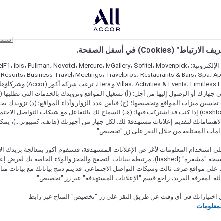
استمر
اط" (Cookies) في أسفل الصفحة.
على مواقعنا الإلكترونية: F1، ibis، Pullman، Novotel، Mercure، MGallery، Sofitel، Movenpick
 Resorts، Business Travel، Meetings، Travelpros، Restaurants & Bars، Spa، A
Villas، Activities & Events، Limitless Experiences
جهازك أو الوصول إليها من أجل: (أ) تشغيل المواقع وتزويدك بالخدمات التي تطلبها (ل
تحسين ميزات المواقع وتخصيصها؛ (ج) قياس عدد الزوار وأداء المواقع؛ (د) تزويدك بخ
النقود" (cashback) إذا كنت قد اشتركت فيها؛ (هـ) السماح لك بالتفاعل مع شبكات التواصل الاج
هتماماتك لتقديم إعلانات مستهدفة لك. لكل جهاز من أجهزتك (هاتف، كمبيوتر...)، يمكنك
امات المختلفة من خلال النقر على زر "تخصيص".
ى استخدام المعلومات لأغراض الإعلانات المستهدفة، فستقوم أكور بمعالجة بريدك الإل
قدمته) في نسخة "مشفرة" (hashed)، مرتبطة ببيانات التصفح والحجز والولاء الخاصة بك لعرض 
على مواقع طرف ثالث وشبكات التواصل الاجتماعي. قد يتم دمج بياناتك مع بيانات متا
لثة. لمعرفة المزيد، راجع قسم "الإعلانات المستهدفة" عبر زر "تخصيص".
 اختياراتك في أي وقت عن طريق النقر على زر "تخصيص" المتاح عبر رابط
لمعلومات