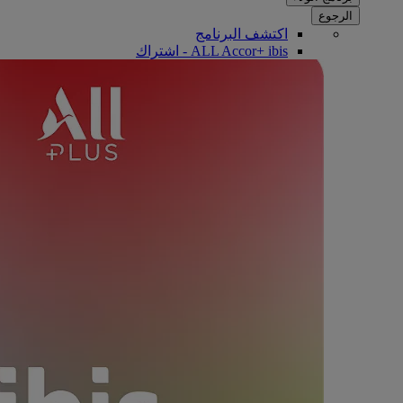
الرجوع
اكتشف البرنامج
ALL Accor+ ibis - اشتراك