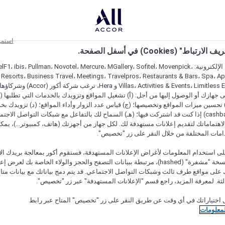
استمر
اط" (Cookies) في أسفل الصفحة.
على مواقعنا الإلكترونية: F1، ibis، Pullman، Novotel، Mercure، MGallery، Sofitel، Movenpick
 Resorts، Business Travel، Meetings، Travelpros، Restaurants & Bars، Spa، A
Villas، Activities & Events، Limitless Experiences
جهازك أو الوصول إليها من أجل: (أ) تشغيل المواقع وتزويدك بالخدمات التي تطلبها (ل
تحسين ميزات المواقع وتخصيصها؛ (ج) قياس عدد الزوار وأداء المواقع؛ (د) تزويدك بخ
النقود" (cashback) إذا كنت قد اشتركت فيها؛ (هـ) السماح لك بالتفاعل مع شبكات التواصل الاج
هتماماتك لتقديم إعلانات مستهدفة لك. لكل جهاز من أجهزتك (هاتف، كمبيوتر...)، يمكنك
امات المختلفة من خلال النقر على زر "تخصيص".
ى استخدام المعلومات لأغراض الإعلانات المستهدفة، فستقوم أكور بمعالجة بريدك الإل
قدمته) في نسخة "مشفرة" (hashed)، مرتبطة ببيانات التصفح والحجز والولاء الخاصة بك لعرض 
على مواقع طرف ثالث وشبكات التواصل الاجتماعي. قد يتم دمج بياناتك مع بيانات متا
لثة. لمعرفة المزيد، راجع قسم "الإعلانات المستهدفة" عبر زر "تخصيص".
 اختياراتك في أي وقت عن طريق النقر على زر "تخصيص" المتاح عبر رابط
لمعلومات