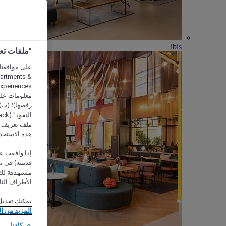
ibis
"ملفات تعريف الارتب
partments &
معلومات على 
رفضها)؛ (ب) 
ملف تعريف لا
هذه الاستخد
إذا وافقت عل
مستهدفة لك 
الأطراف الثا
يمكنك تعديل
المزيد من ا
شركاؤنا