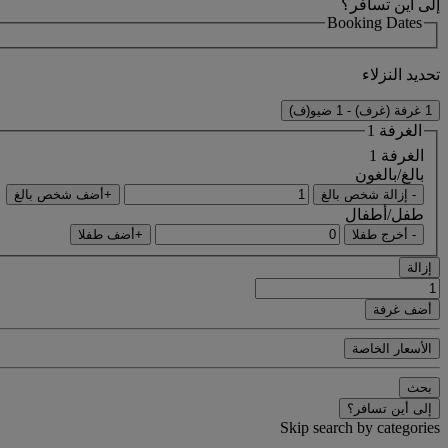
إلى أين تسافر؟
Booking Dates
تحديد النزلاء
1 غرفة (غرف) - 1 ضيو(ف)
الغرفة 1
الغرفة 1
بالغ/بالغون
- إزالة شخص بالغ
+أضف شخص بالغ
طفل/أطفال
- أخرج طفلا
+أضف طفلا
إزالة
أضف غرفة
الأسعار الخاصة
بحث
إلى أين تسافر؟
Skip search by categories