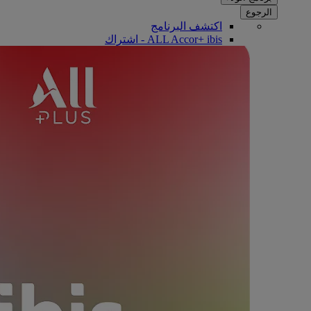
الرجوع
اكتشف البرنامج
ALL Accor+ ibis - اشتراك