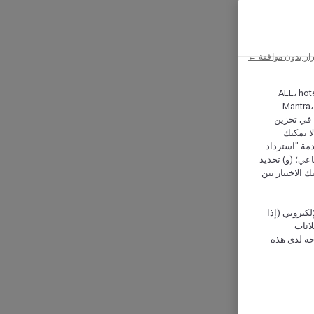
ار بدون موافقة ←
ALL، hotel،
Mantra،
 و Hera، ترغب شركة أكور (Accor) وشركاؤها في تخزين
ا يمكنك
دمة "استرداد
تماعي؛ (و) تحديد
 الاختيار بين
كتروني (إذا
إعلانات
حة لدى هذه