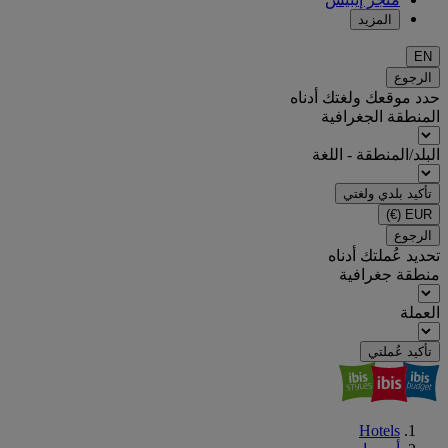
المزيد
EN
الرجوع
حدد موقعك ولغتك أدناه
المنطقة الجغرافية
البلد/المنطقة - اللغة
تأكيد بلدي ولغتي
(€)
EUR
الرجوع
تحديد عُملتك أدناه
منطقة جغرافية
العملة
تأكيد عُملتي
Hotels