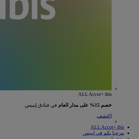
ALL Accor+ ibis
خصم 15% على مدار العام
في فنادق إيبيس
اكتشف
ALL Accor+ ibis
مرحبا بكم في إيبيس
متجر إيبيس