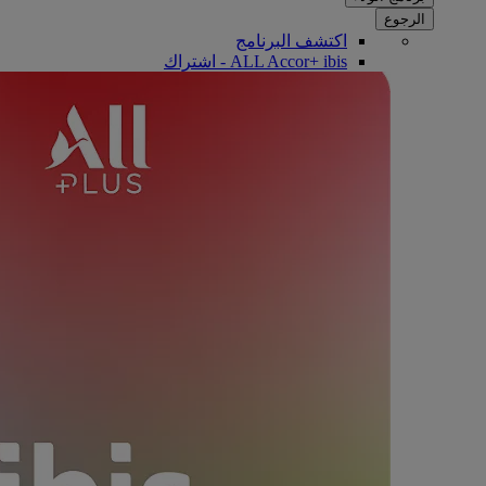
الرجوع
اكتشف البرنامج
ALL Accor+ ibis - اشتراك