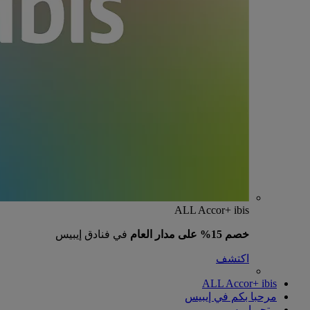
ALL Accor+ ibis
خصم 15% على مدار العام
في فنادق إيبيس
اكتشف
ALL Accor+ ibis
مرحبا بكم في إيبيس
متجر إيبيس