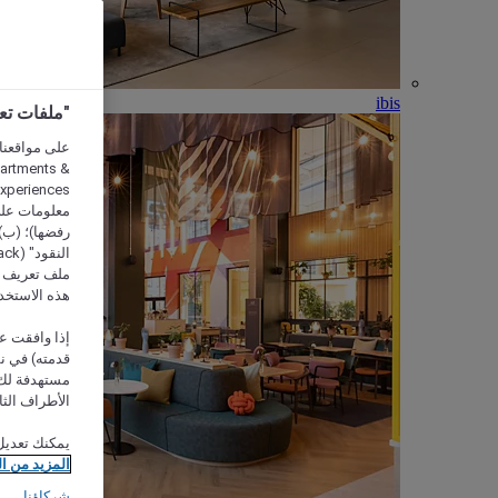
ibis
"ملفات تعريف الارتب
partments &
معلومات على 
رفضها)؛ (ب) 
ملف تعريف لا
هذه الاستخد
إذا وافقت عل
مستهدفة لك 
الأطراف الثا
يمكنك تعديل
المزيد من ا
شركاؤنا