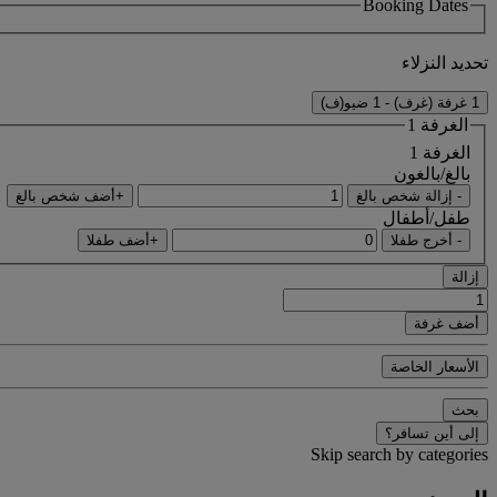
Booking Dates
تحديد النزلاء
1 غرفة (غرف) - 1 ضيو(ف)
الغرفة 1
الغرفة 1
بالغ/بالغون
- إزالة شخص بالغ
+أضف شخص بالغ
طفل/أطفال
- أخرج طفلا
+أضف طفلا
إزالة
أضف غرفة
الأسعار الخاصة
بحث
إلى أين تسافر؟
Skip search by categories