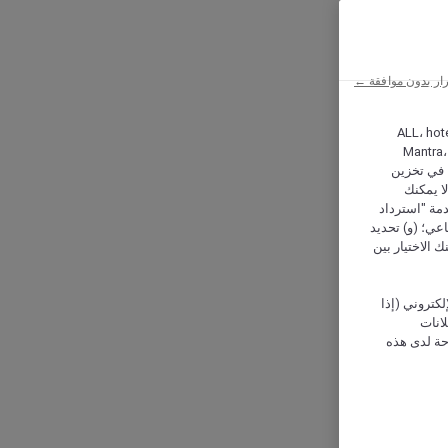
ار بدون موافقة ←
ALL، hotel،
Mantra،
 و Hera، ترغب شركة أكور (Accor) وشركاؤها في تخزين
ا يمكنك
دمة "استرداد
تماعي؛ (و) تحديد
 الاختيار بين
كتروني (إذا
إعلانات
حة لدى هذه