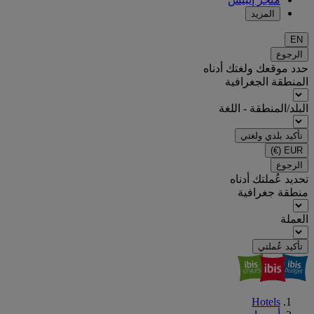
المزيد
EN
الرجوع
حدد موقعك ولغتك أدناه
المنطقة الجغرافية
البلد/المنطقة - اللغة
تأكيد بلدي ولغتي
(€)
EUR
الرجوع
تحديد عُملتك أدناه
منطقة جغرافية
العملة
تأكيد عُملتي
Hotels