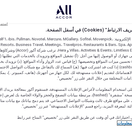
استمر
اط" (Cookies) في أسفل الصفحة.
على مواقعنا الإلكترونية: F1، ibis، Pullman، Novotel، Mercure، MGallery، Sofitel، Movenpick
 Resorts، Business Travel، Meetings، Travelpros، Restaurants & Bars، Spa، A
Villas، Activities & Events، Limitless Experiences
جهازك أو الوصول إليها من أجل: (أ) تشغيل المواقع وتزويدك بالخدمات التي تطلبها (ل
تحسين ميزات المواقع وتخصيصها؛ (ج) قياس عدد الزوار وأداء المواقع؛ (د) تزويدك بخ
النقود" (cashback) إذا كنت قد اشتركت فيها؛ (هـ) السماح لك بالتفاعل مع شبكات التواصل الاج
هتماماتك لتقديم إعلانات مستهدفة لك. لكل جهاز من أجهزتك (هاتف، كمبيوتر...)، يمكنك
امات المختلفة من خلال النقر على زر "تخصيص".
ى استخدام المعلومات لأغراض الإعلانات المستهدفة، فستقوم أكور بمعالجة بريدك الإل
قدمته) في نسخة "مشفرة" (hashed)، مرتبطة ببيانات التصفح والحجز والولاء الخاصة بك لعرض 
على مواقع طرف ثالث وشبكات التواصل الاجتماعي. قد يتم دمج بياناتك مع بيانات متا
لثة. لمعرفة المزيد، راجع قسم "الإعلانات المستهدفة" عبر زر "تخصيص".
 اختياراتك في أي وقت عن طريق النقر على زر "تخصيص" المتاح عبر رابط
لمعلومات