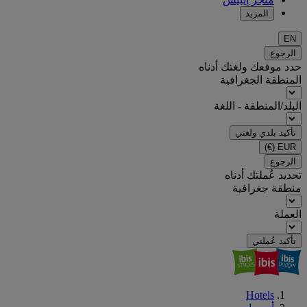
المزيد
EN
الرجوع
حدد موقعك ولغتك أدناه
المنطقة الجغرافية
البلد/المنطقة - اللغة
تأكيد بلدي ولغتي
(€)
EUR
الرجوع
تحديد عُملتك أدناه
منطقة جغرافية
العملة
تأكيد عُملتي
Hotels