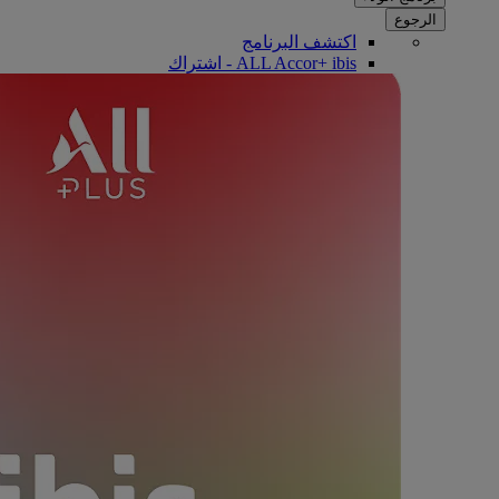
الرجوع
اكتشف البرنامج
ALL Accor+ ibis - اشتراك