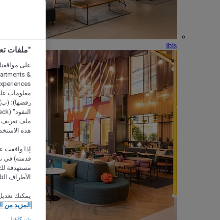
ibis
"ملفات تعريف الارتب
partments &
معلومات على 
رفضها)؛ (ب) 
ملف تعريف لا
هذه الاستخد
إذا وافقت عل
مستهدفة لك 
الأطراف الثا
يمكنك تعديل
المزيد من ا
شركاؤنا