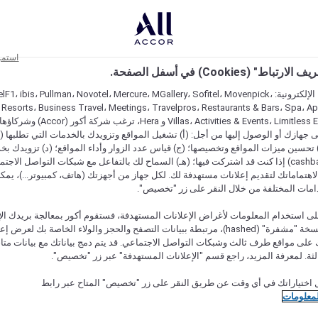
استمر
اط" (Cookies) في أسفل الصفحة.
على مواقعنا الإلكترونية: F1، ibis، Pullman، Novotel، Mercure، MGallery، Sofitel، Movenpick
 Resorts، Business Travel، Meetings، Travelpros، Restaurants & Bars، Spa، A
Villas، Activities & Events، Limitless Experiences
جهازك أو الوصول إليها من أجل: (أ) تشغيل المواقع وتزويدك بالخدمات التي تطلبها (ل
تحسين ميزات المواقع وتخصيصها؛ (ج) قياس عدد الزوار وأداء المواقع؛ (د) تزويدك بخ
النقود" (cashback) إذا كنت قد اشتركت فيها؛ (هـ) السماح لك بالتفاعل مع شبكات التواصل الاج
هتماماتك لتقديم إعلانات مستهدفة لك. لكل جهاز من أجهزتك (هاتف، كمبيوتر...)، يمكنك
امات المختلفة من خلال النقر على زر "تخصيص".
ى استخدام المعلومات لأغراض الإعلانات المستهدفة، فستقوم أكور بمعالجة بريدك الإل
قدمته) في نسخة "مشفرة" (hashed)، مرتبطة ببيانات التصفح والحجز والولاء الخاصة بك لعرض 
على مواقع طرف ثالث وشبكات التواصل الاجتماعي. قد يتم دمج بياناتك مع بيانات متا
لثة. لمعرفة المزيد، راجع قسم "الإعلانات المستهدفة" عبر زر "تخصيص".
 اختياراتك في أي وقت عن طريق النقر على زر "تخصيص" المتاح عبر رابط
لمعلومات