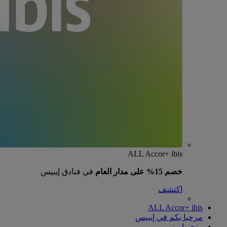
ALL Accor+ ibis
خصم 15% على مدار العام
في فنادق إيبيس
اكتشف
ALL Accor+ ibis
مرحبا بكم في إيبيس
متجر إيبيس