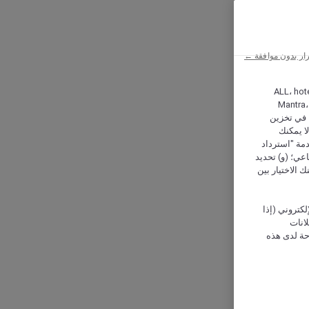
ار بدون موافقة ←
ALL، hotel،
Mantra،
 و Hera، ترغب شركة أكور (Accor) وشركاؤها في تخزين
ا يمكنك
دمة "استرداد
تماعي؛ (و) تحديد
 الاختيار بين
كتروني (إذا
إعلانات
حة لدى هذه