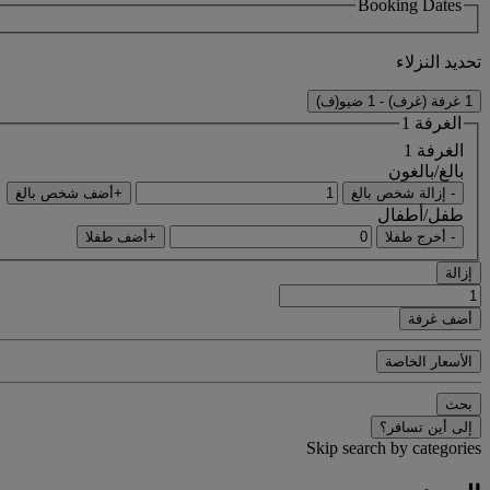
Booking Dates
تحديد النزلاء
1 غرفة (غرف) - 1 ضيو(ف)
الغرفة 1
الغرفة 1
بالغ/بالغون
- إزالة شخص بالغ
+أضف شخص بالغ
طفل/أطفال
- أخرج طفلا
+أضف طفلا
إزالة
أضف غرفة
الأسعار الخاصة
بحث
إلى أين تسافر؟
Skip search by categories