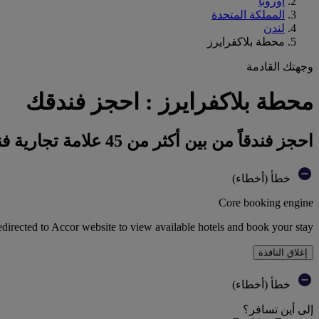
أوروبا
المملكة المتحدة
لندن
محطة بلاكفرايرز
وجهتك القادمة
محطة بلاكفرايرز : احجز فندقك
احجز فندقاً من بين أكثر من 45 علامة تجارية فندقية تابعة لمجموعة أكور
خطأ (أخطاء)
Core booking engine
edirected to Accor website to view available hotels and book your stay
إغلاق النافذة
خطأ (أخطاء)
إلى أين تسافر؟