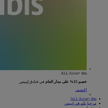
ALL Accor+ ibis
خصم 15% على مدار العام
في فنادق إيبيس
اكتشف
ALL Accor+ ibis
مرحبا بكم في إيبيس
متجر إيبيس