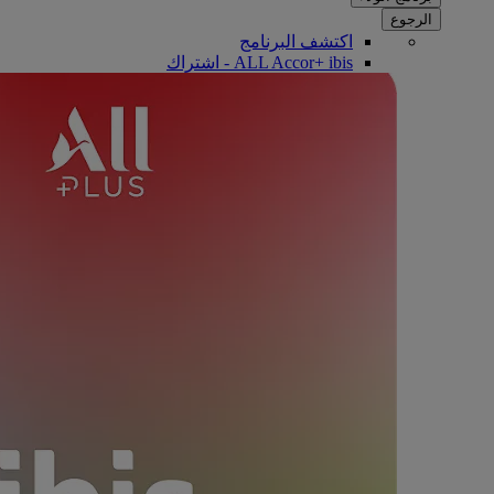
الرجوع
اكتشف البرنامج
ALL Accor+ ibis - اشتراك