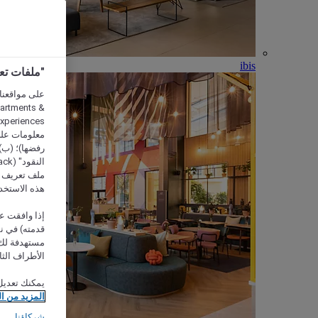
ibis
"ملفات تعريف الارتب
partments &
معلومات على 
رفضها)؛ (ب) 
ملف تعريف لا
هذه الاستخد
إذا وافقت عل
مستهدفة لك 
الأطراف الثا
يمكنك تعديل
المزيد من ا
شركاؤنا