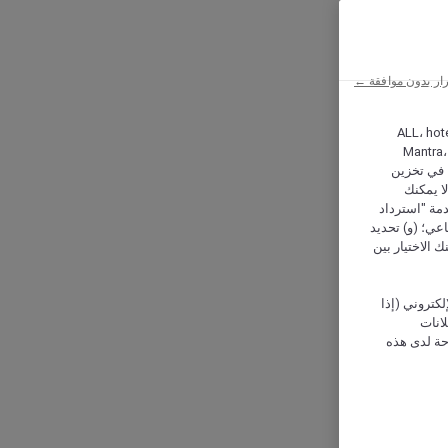
ار بدون موافقة ←
ALL، hotel،
Mantra،
 و Hera، ترغب شركة أكور (Accor) وشركاؤها في تخزين
ا يمكنك
دمة "استرداد
تماعي؛ (و) تحديد
 الاختيار بين
كتروني (إذا
إعلانات
حة لدى هذه