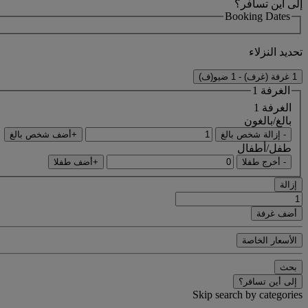
إلى أين تسافر؟
Booking Dates
تحديد النزلاء
1 غرفة (غرف) - 1 ضيو(ف)
الغرفة 1
الغرفة 1
بالغ/بالغون
- إزالة شخص بالغ
+أضف شخص بالغ
طفل/أطفال
- أخرج طفلا
+أضف طفلا
إزالة
أضف غرفة
الأسعار الخاصة
بحث
إلى أين تسافر؟
Skip search by categories