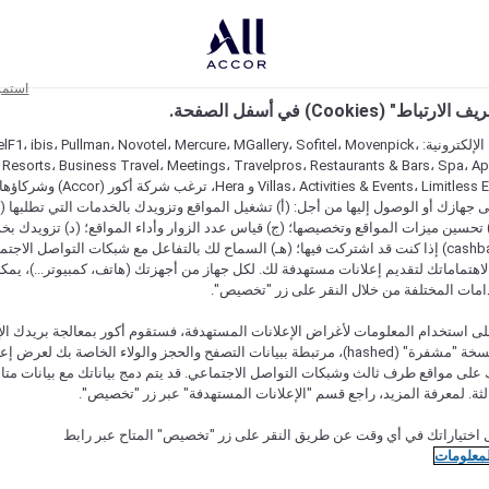
استمر
اط" (Cookies) في أسفل الصفحة.
على مواقعنا الإلكترونية: F1، ibis، Pullman، Novotel، Mercure، MGallery، Sofitel، Movenpick
 Resorts، Business Travel، Meetings، Travelpros، Restaurants & Bars، Spa، A
Villas، Activities & Events، Limitless Experiences
جهازك أو الوصول إليها من أجل: (أ) تشغيل المواقع وتزويدك بالخدمات التي تطلبها (ل
تحسين ميزات المواقع وتخصيصها؛ (ج) قياس عدد الزوار وأداء المواقع؛ (د) تزويدك بخ
النقود" (cashback) إذا كنت قد اشتركت فيها؛ (هـ) السماح لك بالتفاعل مع شبكات التواصل الاج
هتماماتك لتقديم إعلانات مستهدفة لك. لكل جهاز من أجهزتك (هاتف، كمبيوتر...)، يمكنك
امات المختلفة من خلال النقر على زر "تخصيص".
ى استخدام المعلومات لأغراض الإعلانات المستهدفة، فستقوم أكور بمعالجة بريدك الإل
قدمته) في نسخة "مشفرة" (hashed)، مرتبطة ببيانات التصفح والحجز والولاء الخاصة بك لعرض 
على مواقع طرف ثالث وشبكات التواصل الاجتماعي. قد يتم دمج بياناتك مع بيانات متا
لثة. لمعرفة المزيد، راجع قسم "الإعلانات المستهدفة" عبر زر "تخصيص".
 اختياراتك في أي وقت عن طريق النقر على زر "تخصيص" المتاح عبر رابط
لمعلومات