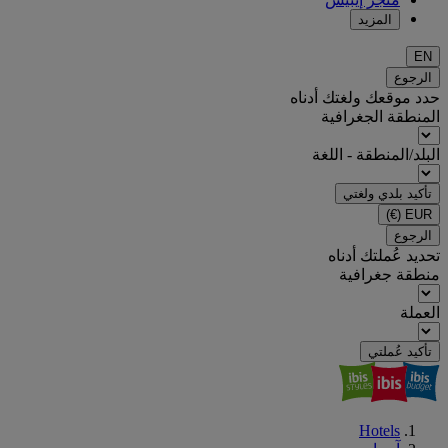
المزيد
EN
الرجوع
حدد موقعك ولغتك أدناه
المنطقة الجغرافية
البلد/المنطقة - اللغة
تأكيد بلدي ولغتي
(€)
EUR
الرجوع
تحديد عُملتك أدناه
منطقة جغرافية
العملة
تأكيد عُملتي
Hotels