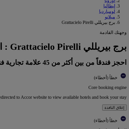
أوروبا
إيطاليا
لومبارديا
ميلانو
برج بيريللي Grattacielo Pirelli
وجهتك القادمة
برج بيريللي Grattacielo Pirelli : احجز فندقك
احجز فندقاً من بين أكثر من 45 علامة تجارية فندقية تابعة لمجموعة أكور
خطأ (أخطاء)
Core booking engine
edirected to Accor website to view available hotels and book your stay
إغلاق النافذة
خطأ (أخطاء)