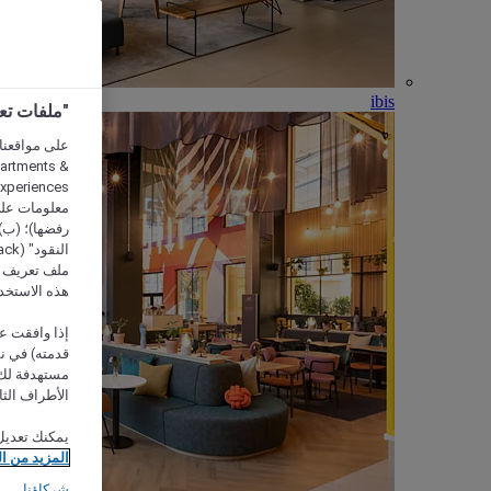
ibis
"ملفات تعريف الارتب
partments &
معلومات على 
رفضها)؛ (ب) 
ملف تعريف لا
هذه الاستخد
إذا وافقت عل
مستهدفة لك 
الأطراف الثا
يمكنك تعديل
المزيد من ا
شركاؤنا