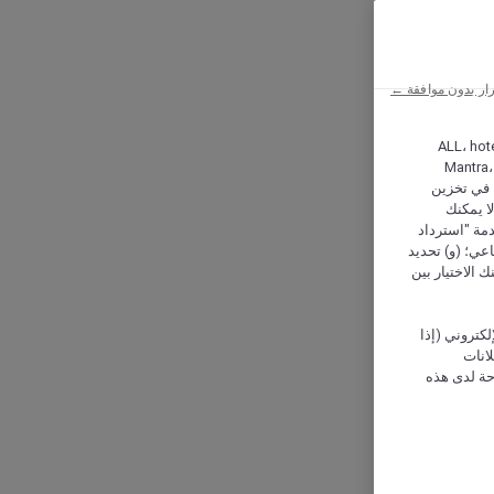
ار بدون موافقة ←
ALL، hotel،
Mantra،
 و Hera، ترغب شركة أكور (Accor) وشركاؤها في تخزين
ا يمكنك
دمة "استرداد
تماعي؛ (و) تحديد
 الاختيار بين
كتروني (إذا
إعلانات
حة لدى هذه