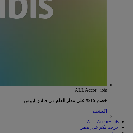
ALL Accor+ ibis
خصم 15% على مدار العام
في فنادق إيبيس
اكتشف
ALL Accor+ ibis
مرحبا بكم في إيبيس
متجر إيبيس