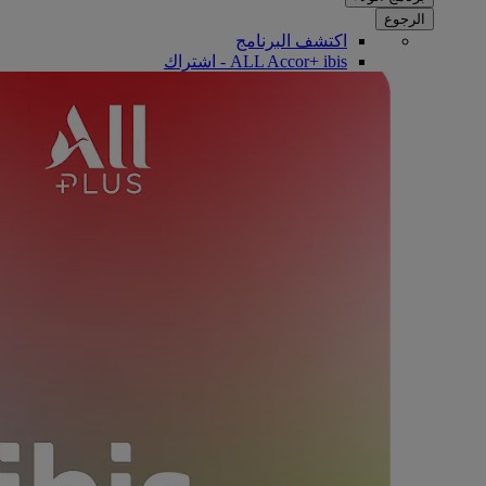
الرجوع
اكتشف البرنامج
ALL Accor+ ibis - اشتراك