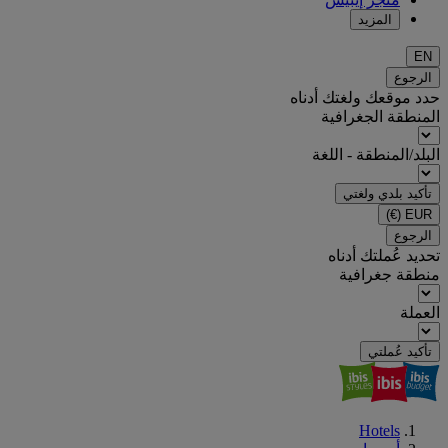
المزيد
EN
الرجوع
حدد موقعك ولغتك أدناه
المنطقة الجغرافية
البلد/المنطقة - اللغة
تأكيد بلدي ولغتي
(€)
EUR
الرجوع
تحديد عُملتك أدناه
منطقة جغرافية
العملة
تأكيد عُملتي
Hotels