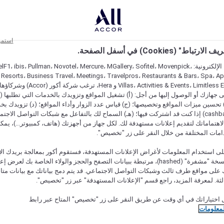
استمر
اط" (Cookies) في أسفل الصفحة.
على مواقعنا الإلكترونية: F1، ibis، Pullman، Novotel، Mercure، MGallery، Sofitel، Movenpick
 Resorts، Business Travel، Meetings، Travelpros، Restaurants & Bars، Spa، A
Villas، Activities & Events، Limitless Experiences
جهازك أو الوصول إليها من أجل: (أ) تشغيل المواقع وتزويدك بالخدمات التي تطلبها (ل
تحسين ميزات المواقع وتخصيصها؛ (ج) قياس عدد الزوار وأداء المواقع؛ (د) تزويدك بخ
النقود" (cashback) إذا كنت قد اشتركت فيها؛ (هـ) السماح لك بالتفاعل مع شبكات التواصل الاج
هتماماتك لتقديم إعلانات مستهدفة لك. لكل جهاز من أجهزتك (هاتف، كمبيوتر...)، يمكنك
امات المختلفة من خلال النقر على زر "تخصيص".
ى استخدام المعلومات لأغراض الإعلانات المستهدفة، فستقوم أكور بمعالجة بريدك الإل
قدمته) في نسخة "مشفرة" (hashed)، مرتبطة ببيانات التصفح والحجز والولاء الخاصة بك لعرض 
على مواقع طرف ثالث وشبكات التواصل الاجتماعي. قد يتم دمج بياناتك مع بيانات متا
لثة. لمعرفة المزيد، راجع قسم "الإعلانات المستهدفة" عبر زر "تخصيص".
 اختياراتك في أي وقت عن طريق النقر على زر "تخصيص" المتاح عبر رابط
لمعلومات