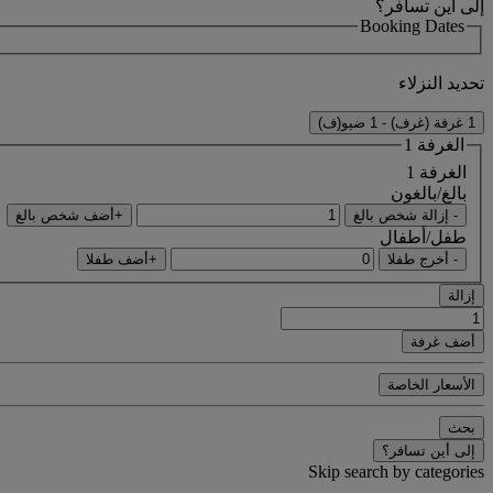
إلى أين تسافر؟
Booking Dates
تحديد النزلاء
1 غرفة (غرف) - 1 ضيو(ف)
الغرفة 1
الغرفة 1
بالغ/بالغون
- إزالة شخص بالغ
+أضف شخص بالغ
طفل/أطفال
- أخرج طفلا
+أضف طفلا
إزالة
أضف غرفة
الأسعار الخاصة
بحث
إلى أين تسافر؟
Skip search by categories