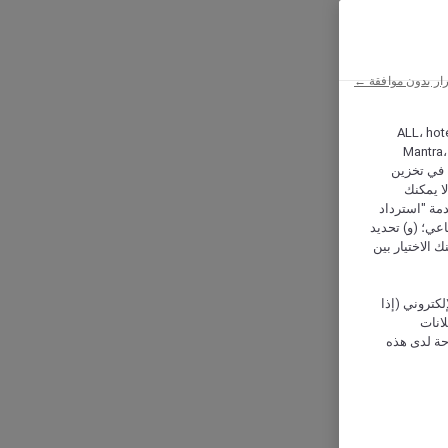
ار بدون موافقة ←
ALL، hotel،
Mantra،
 و Hera، ترغب شركة أكور (Accor) وشركاؤها في تخزين
ا يمكنك
دمة "استرداد
تماعي؛ (و) تحديد
 الاختيار بين
كتروني (إذا
إعلانات
حة لدى هذه