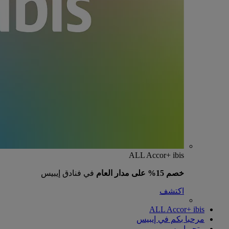
ALL Accor+ ibis
خصم 15% على مدار العام
في فنادق إيبيس
اكتشف
ALL Accor+ ibis
مرحبا بكم في إيبيس
متجر إيبيس