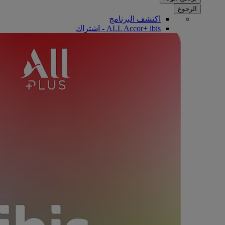
الرجوع
اكتشف البرنامج
ALL Accor+ ibis - اشتراك