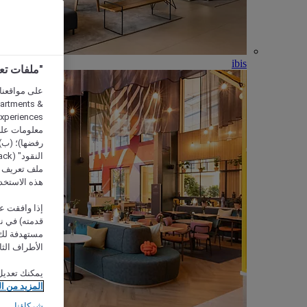
ibis
"ملفات تعريف الارتب
partments &
معلومات على 
رفضها)؛ (ب) 
ملف تعريف لا
هذه الاستخد
إذا وافقت عل
مستهدفة لك 
الأطراف الثا
يمكنك تعديل
المزيد من ا
شركاؤنا