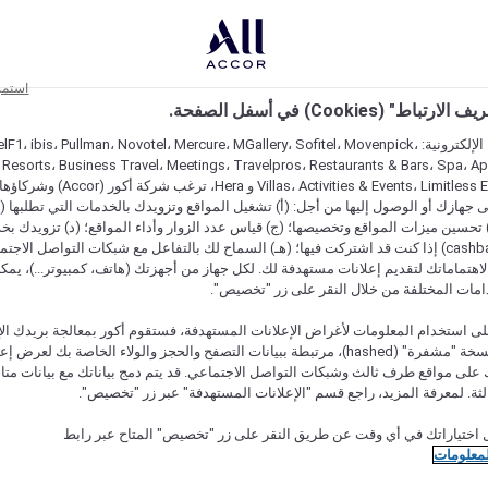
استمر
اط" (Cookies) في أسفل الصفحة.
على مواقعنا الإلكترونية: F1، ibis، Pullman، Novotel، Mercure، MGallery، Sofitel، Movenpick
 Resorts، Business Travel، Meetings، Travelpros، Restaurants & Bars، Spa، A
Villas، Activities & Events، Limitless Experiences
جهازك أو الوصول إليها من أجل: (أ) تشغيل المواقع وتزويدك بالخدمات التي تطلبها (ل
تحسين ميزات المواقع وتخصيصها؛ (ج) قياس عدد الزوار وأداء المواقع؛ (د) تزويدك بخ
النقود" (cashback) إذا كنت قد اشتركت فيها؛ (هـ) السماح لك بالتفاعل مع شبكات التواصل الاج
هتماماتك لتقديم إعلانات مستهدفة لك. لكل جهاز من أجهزتك (هاتف، كمبيوتر...)، يمكنك
امات المختلفة من خلال النقر على زر "تخصيص".
ى استخدام المعلومات لأغراض الإعلانات المستهدفة، فستقوم أكور بمعالجة بريدك الإل
قدمته) في نسخة "مشفرة" (hashed)، مرتبطة ببيانات التصفح والحجز والولاء الخاصة بك لعرض 
على مواقع طرف ثالث وشبكات التواصل الاجتماعي. قد يتم دمج بياناتك مع بيانات متا
لثة. لمعرفة المزيد، راجع قسم "الإعلانات المستهدفة" عبر زر "تخصيص".
 اختياراتك في أي وقت عن طريق النقر على زر "تخصيص" المتاح عبر رابط
لمعلومات