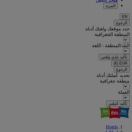
المزيد
EN
الرجوع
حدد موقعك ولغتك أدناه
المنطقة الجغرافية
البلد/المنطقة - اللغة
تأكيد بلدي ولغتي
(€)
EUR
الرجوع
تحديد عُملتك أدناه
منطقة جغرافية
العملة
تأكيد عُملتي
Hotels