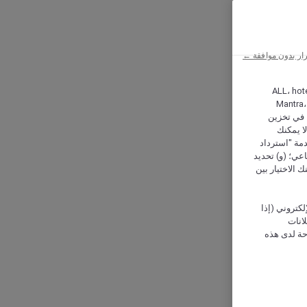
ار بدون موافقة ←
ALL، hotel،
Mantra،
 و Hera، ترغب شركة أكور (Accor) وشركاؤها في تخزين
ا يمكنك
دمة "استرداد
تماعي؛ (و) تحديد
 الاختيار بين
كتروني (إذا
إعلانات
حة لدى هذه