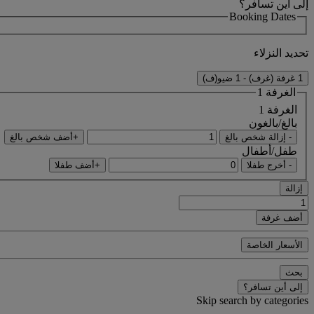
إلى أين تسافر؟
Booking Dates
تحديد النزلاء
1 غرفة (غرف) - 1 ضيو(ف)
الغرفة 1
الغرفة 1
بالغ/بالغون
- إزالة شخص بالغ
+أضف شخص بالغ
طفل/أطفال
- أخرج طفلا
+أضف طفلا
إزالة
أضف غرفة
الأسعار الخاصة
بحث
إلى أين تسافر؟
Skip search by categories