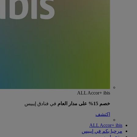
ALL Accor+ ibis
خصم 15% على مدار العام
في فنادق إيبيس
اكتشف
ALL Accor+ ibis
مرحبا بكم في إيبيس
متجر إيبيس