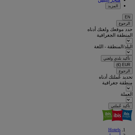
المزيد
EN
الرجوع
حدد موقعك ولغتك أدناه
المنطقة الجغرافية
البلد/المنطقة - اللغة
تأكيد بلدي ولغتي
(€)
EUR
الرجوع
تحديد عُملتك أدناه
منطقة جغرافية
العملة
تأكيد عُملتي
Hotels