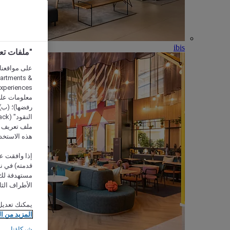
ibis
"ملفات تعريف الارتب
partments &
معلومات على 
رفضها)؛ (ب) 
ملف تعريف لا
هذه الاستخد
إذا وافقت عل
مستهدفة لك 
الأطراف الثا
يمكنك تعديل
المزيد من ا
شركاؤنا