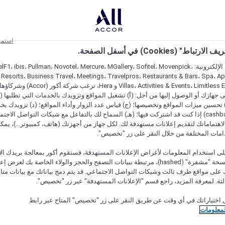
استمر
اط" (Cookies) في أسفل الصفحة.
على مواقعنا الإلكترونية: F1، ibis، Pullman، Novotel، Mercure، MGallery، Sofitel، Movenpick
 Resorts، Business Travel، Meetings، Travelpros، Restaurants & Bars، Spa، A
Villas، Activities & Events، Limitless Experiences
جهازك أو الوصول إليها من أجل: (أ) تشغيل المواقع وتزويدك بالخدمات التي تطلبها (ل
تحسين ميزات المواقع وتخصيصها؛ (ج) قياس عدد الزوار وأداء المواقع؛ (د) تزويدك بخ
النقود" (cashback) إذا كنت قد اشتركت فيها؛ (هـ) السماح لك بالتفاعل مع شبكات التواصل الاج
هتماماتك لتقديم إعلانات مستهدفة لك. لكل جهاز من أجهزتك (هاتف، كمبيوتر...)، يمكنك
امات المختلفة من خلال النقر على زر "تخصيص".
ى استخدام المعلومات لأغراض الإعلانات المستهدفة، فستقوم أكور بمعالجة بريدك الإل
قدمته) في نسخة "مشفرة" (hashed)، مرتبطة ببيانات التصفح والحجز والولاء الخاصة بك لعرض 
على مواقع طرف ثالث وشبكات التواصل الاجتماعي. قد يتم دمج بياناتك مع بيانات متا
لثة. لمعرفة المزيد، راجع قسم "الإعلانات المستهدفة" عبر زر "تخصيص".
 اختياراتك في أي وقت عن طريق النقر على زر "تخصيص" المتاح عبر رابط
لمعلومات