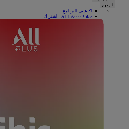
الرجوع
اكتشف البرنامج
ALL Accor+ ibis - اشتراك