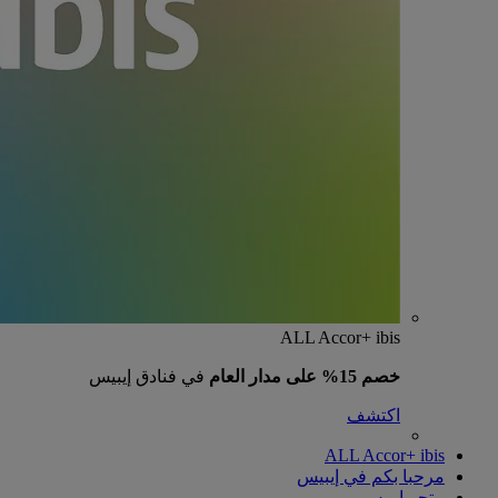
ALL Accor+ ibis
خصم 15% على مدار العام
في فنادق إيبيس
اكتشف
ALL Accor+ ibis
مرحبا بكم في إيبيس
متجر إيبيس