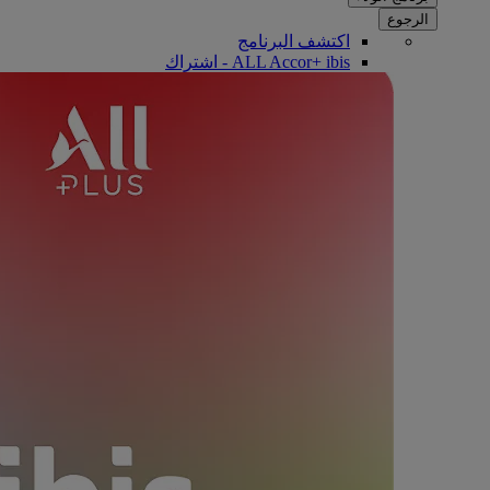
الرجوع
اكتشف البرنامج
ALL Accor+ ibis - اشتراك