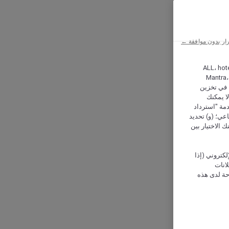
ار بدون موافقة ←
ALL، hotel،
Mantra،
 و Hera، ترغب شركة أكور (Accor) وشركاؤها في تخزين
ا يمكنك
دمة "استرداد
تماعي؛ (و) تحديد
 الاختيار بين
كتروني (إذا
إعلانات
حة لدى هذه