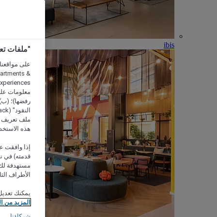
ibis
"ملفات تعريف الارتب
partments &
معلومات على 
رفضها)؛ (ب) 
ملف تعريف لا
هذه الاستخد
إذا وافقت عل
مستهدفة لك 
الأطراف الثا
يمكنك تعديل
المزيد من ا
شركاؤنا