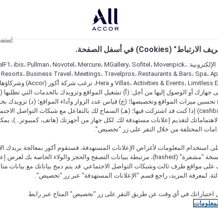
استمر
اط" (Cookies) في أسفل الصفحة.
على مواقعنا الإلكترونية: F1، ibis، Pullman، Novotel، Mercure، MGallery، Sofitel، Movenpick
 Resorts، Business Travel، Meetings، Travelpros، Restaurants & Bars، Spa، A
Villas، Activities & Events، Limitless Experiences
جهازك أو الوصول إليها من أجل: (أ) تشغيل المواقع وتزويدك بالخدمات التي تطلبها (ل
تحسين ميزات المواقع وتخصيصها؛ (ج) قياس عدد الزوار وأداء المواقع؛ (د) تزويدك بخ
النقود" (cashback) إذا كنت قد اشتركت فيها؛ (هـ) السماح لك بالتفاعل مع شبكات التواصل الاج
هتماماتك لتقديم إعلانات مستهدفة لك. لكل جهاز من أجهزتك (هاتف، كمبيوتر...)، يمكنك
امات المختلفة من خلال النقر على زر "تخصيص".
ى استخدام المعلومات لأغراض الإعلانات المستهدفة، فستقوم أكور بمعالجة بريدك الإل
قدمته) في نسخة "مشفرة" (hashed)، مرتبطة ببيانات التصفح والحجز والولاء الخاصة بك لعرض 
على مواقع طرف ثالث وشبكات التواصل الاجتماعي. قد يتم دمج بياناتك مع بيانات متا
لثة. لمعرفة المزيد، راجع قسم "الإعلانات المستهدفة" عبر زر "تخصيص".
 اختياراتك في أي وقت عن طريق النقر على زر "تخصيص" المتاح عبر رابط
لمعلومات