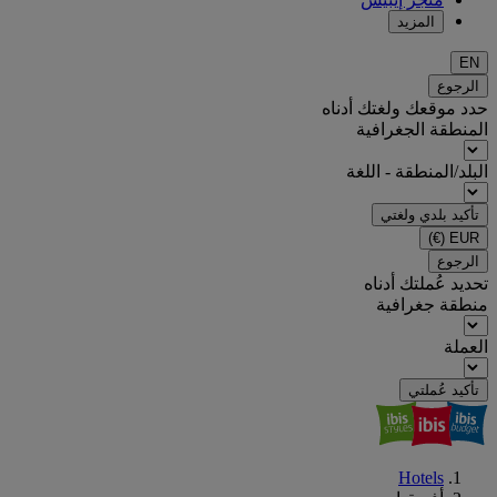
المزيد
EN
الرجوع
حدد موقعك ولغتك أدناه
المنطقة الجغرافية
البلد/المنطقة - اللغة
تأكيد بلدي ولغتي
(€)
EUR
الرجوع
تحديد عُملتك أدناه
منطقة جغرافية
العملة
تأكيد عُملتي
Hotels