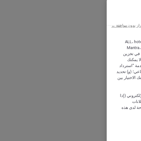
ار بدون موافقة ←
ALL، hotel،
Mantra،
 و Hera، ترغب شركة أكور (Accor) وشركاؤها في تخزين
ا يمكنك
دمة "استرداد
تماعي؛ (و) تحديد
 الاختيار بين
كتروني (إذا
إعلانات
حة لدى هذه