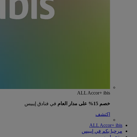
ALL Accor+ ibis
خصم 15% على مدار العام
في فنادق إيبيس
اكتشف
ALL Accor+ ibis
مرحبا بكم في إيبيس
متجر إيبيس