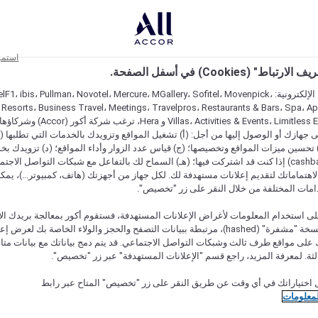
استمر
اط" (Cookies) في أسفل الصفحة.
على مواقعنا الإلكترونية: F1، ibis، Pullman، Novotel، Mercure، MGallery، Sofitel، Movenpick
 Resorts، Business Travel، Meetings، Travelpros، Restaurants & Bars، Spa، A
Villas، Activities & Events، Limitless Experiences
جهازك أو الوصول إليها من أجل: (أ) تشغيل المواقع وتزويدك بالخدمات التي تطلبها (ل
تحسين ميزات المواقع وتخصيصها؛ (ج) قياس عدد الزوار وأداء المواقع؛ (د) تزويدك بخ
النقود" (cashback) إذا كنت قد اشتركت فيها؛ (هـ) السماح لك بالتفاعل مع شبكات التواصل الاج
هتماماتك لتقديم إعلانات مستهدفة لك. لكل جهاز من أجهزتك (هاتف، كمبيوتر...)، يمكنك
امات المختلفة من خلال النقر على زر "تخصيص".
ى استخدام المعلومات لأغراض الإعلانات المستهدفة، فستقوم أكور بمعالجة بريدك الإل
قدمته) في نسخة "مشفرة" (hashed)، مرتبطة ببيانات التصفح والحجز والولاء الخاصة بك لعرض 
على مواقع طرف ثالث وشبكات التواصل الاجتماعي. قد يتم دمج بياناتك مع بيانات متا
لثة. لمعرفة المزيد، راجع قسم "الإعلانات المستهدفة" عبر زر "تخصيص".
 اختياراتك في أي وقت عن طريق النقر على زر "تخصيص" المتاح عبر رابط
لمعلومات