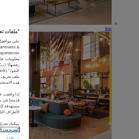
ibis
"ملفات تعريف الارتب
partments &
معلومات على 
رفضها)؛ (ب) 
ملف تعريف لا
هذه الاستخد
إذا وافقت عل
مستهدفة لك 
الأطراف الثا
يمكنك تعديل
المزيد من ا
شركاؤنا