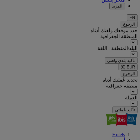
المزيد
EN
الرجوع
حدد موقعك ولغتك أدناه
المنطقة الجغرافية
البلد/المنطقة - اللغة
تأكيد بلدي ولغتي
(€)
EUR
الرجوع
تحديد عُملتك أدناه
منطقة جغرافية
العملة
تأكيد عُملتي
Hotels