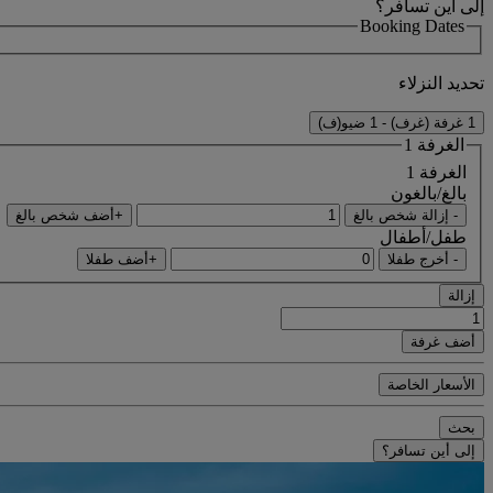
إلى أين تسافر؟
Booking Dates
تحديد النزلاء
1 غرفة (غرف) - 1 ضيو(ف)
الغرفة 1
الغرفة 1
بالغ/بالغون
- إزالة شخص بالغ
+أضف شخص بالغ
طفل/أطفال
- أخرج طفلا
+أضف طفلا
إزالة
أضف غرفة
الأسعار الخاصة
بحث
إلى أين تسافر؟