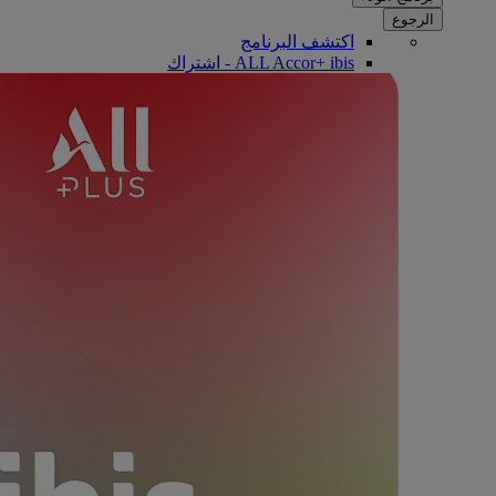
الرجوع
اكتشف البرنامج
ALL Accor+ ibis - اشتراك