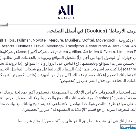
استمر
اط" (Cookies) في أسفل الصفحة.
على مواقعنا الإلكترونية: F1، ibis، Pullman، Novotel، Mercure، MGallery، Sofitel، Movenpick
 Resorts، Business Travel، Meetings، Travelpros، Restaurants & Bars، Spa، A
Villas، Activities & Events، Limitless Experiences
جهازك أو الوصول إليها من أجل: (أ) تشغيل المواقع وتزويدك بالخدمات التي تطلبها (ل
تحسين ميزات المواقع وتخصيصها؛ (ج) قياس عدد الزوار وأداء المواقع؛ (د) تزويدك بخ
النقود" (cashback) إذا كنت قد اشتركت فيها؛ (هـ) السماح لك بالتفاعل مع شبكات التواصل الاج
هتماماتك لتقديم إعلانات مستهدفة لك. لكل جهاز من أجهزتك (هاتف، كمبيوتر...)، يمكنك
امات المختلفة من خلال النقر على زر "تخصيص".
ى استخدام المعلومات لأغراض الإعلانات المستهدفة، فستقوم أكور بمعالجة بريدك الإل
قدمته) في نسخة "مشفرة" (hashed)، مرتبطة ببيانات التصفح والحجز والولاء الخاصة بك لعرض 
على مواقع طرف ثالث وشبكات التواصل الاجتماعي. قد يتم دمج بياناتك مع بيانات متا
لثة. لمعرفة المزيد، راجع قسم "الإعلانات المستهدفة" عبر زر "تخصيص".
 اختياراتك في أي وقت عن طريق النقر على زر "تخصيص" المتاح عبر رابط
لمعلومات