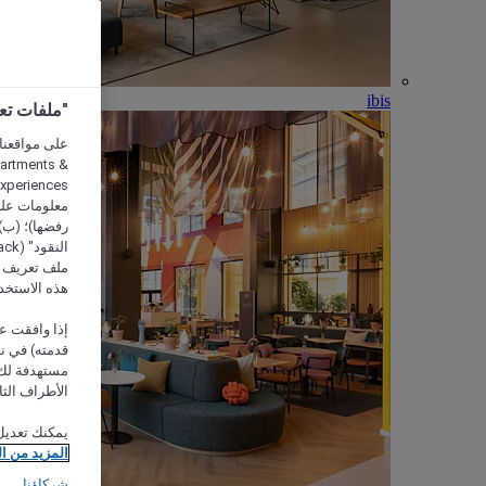
ibis
"ملفات تعريف الارتب
partments &
معلومات على 
رفضها)؛ (ب) 
ملف تعريف لا
هذه الاستخد
إذا وافقت عل
مستهدفة لك 
الأطراف الثا
يمكنك تعديل
المزيد من ا
شركاؤنا