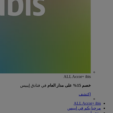
ALL Accor+ ibis
خصم 15% على مدار العام
في فنادق إيبيس
اكتشف
ALL Accor+ ibis
مرحبا بكم في إيبيس
متجر إيبيس