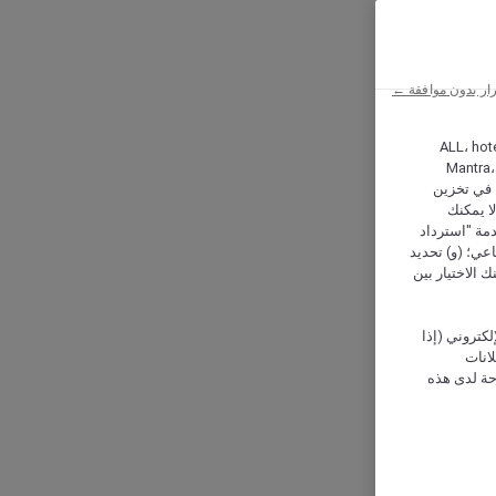
ار بدون موافقة ←
ALL، hotel،
Mantra،
 و Hera، ترغب شركة أكور (Accor) وشركاؤها في تخزين
ا يمكنك
دمة "استرداد
تماعي؛ (و) تحديد
 الاختيار بين
كتروني (إذا
إعلانات
حة لدى هذه