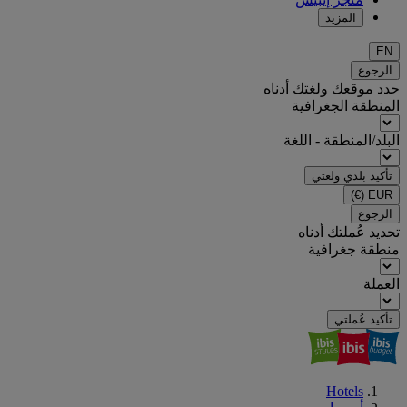
المزيد
EN
الرجوع
حدد موقعك ولغتك أدناه
المنطقة الجغرافية
البلد/المنطقة - اللغة
تأكيد بلدي ولغتي
(€)
EUR
الرجوع
تحديد عُملتك أدناه
منطقة جغرافية
العملة
تأكيد عُملتي
Hotels