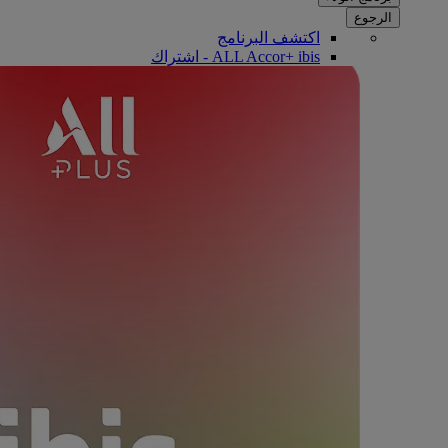
الرجوع
اكتشف البرنامج
ALL Accor+ ibis - اشتراك