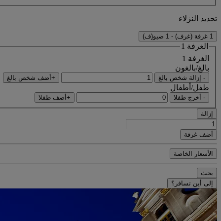
تحديد النزلاء
1 غرفة (غرف) - 1 ضيو(ف)
الغرفة 1
الغرفة 1
بالغ/بالغون
- إزالة شخص بالغ
+أضف شخص بالغ
طفل/أطفال
- أخرج طفلا
+أضف طفلا
إزالة
أضف غرفة
الأسعار الخاصة
بحث
إلى أين تسافر؟