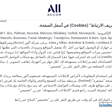
استمر
اط" (Cookies) في أسفل الصفحة.
على مواقعنا الإلكترونية: F1، ibis، Pullman، Novotel، Mercure، MGallery، Sofitel، Movenpick
 Resorts، Business Travel، Meetings، Travelpros، Restaurants & Bars، Spa، A
Villas، Activities & Events، Limitless Experiences
جهازك أو الوصول إليها من أجل: (أ) تشغيل المواقع وتزويدك بالخدمات التي تطلبها (ل
تحسين ميزات المواقع وتخصيصها؛ (ج) قياس عدد الزوار وأداء المواقع؛ (د) تزويدك بخ
النقود" (cashback) إذا كنت قد اشتركت فيها؛ (هـ) السماح لك بالتفاعل مع شبكات التواصل الاج
هتماماتك لتقديم إعلانات مستهدفة لك. لكل جهاز من أجهزتك (هاتف، كمبيوتر...)، يمكنك
امات المختلفة من خلال النقر على زر "تخصيص".
ى استخدام المعلومات لأغراض الإعلانات المستهدفة، فستقوم أكور بمعالجة بريدك الإل
قدمته) في نسخة "مشفرة" (hashed)، مرتبطة ببيانات التصفح والحجز والولاء الخاصة بك لعرض 
على مواقع طرف ثالث وشبكات التواصل الاجتماعي. قد يتم دمج بياناتك مع بيانات متا
لثة. لمعرفة المزيد، راجع قسم "الإعلانات المستهدفة" عبر زر "تخصيص".
 اختياراتك في أي وقت عن طريق النقر على زر "تخصيص" المتاح عبر رابط
لمعلومات