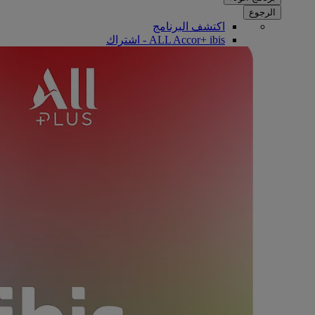
الرجوع
اكتشف البرنامج
ALL Accor+ ibis - اشتراك