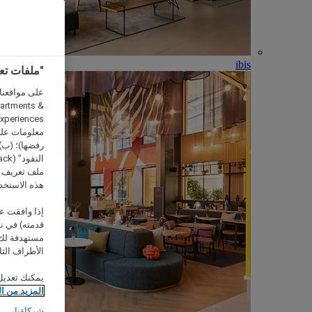
ibis
"ملفات تعريف الارتب
partments &
معلومات على 
رفضها)؛ (ب) 
ملف تعريف لا
هذه الاستخد
إذا وافقت عل
مستهدفة لك 
الأطراف الثا
يمكنك تعديل
المزيد من ا
شركاؤنا