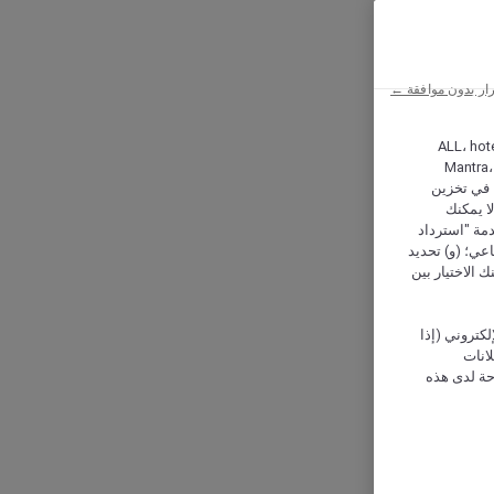
ار بدون موافقة ←
ALL، hotel،
Mantra،
 و Hera، ترغب شركة أكور (Accor) وشركاؤها في تخزين
ا يمكنك
دمة "استرداد
تماعي؛ (و) تحديد
 الاختيار بين
كتروني (إذا
إعلانات
حة لدى هذه