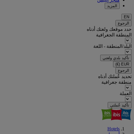
المزيد
EN
الرجوع
حدد موقعك ولغتك أدناه
المنطقة الجغرافية
البلد/المنطقة - اللغة
تأكيد بلدي ولغتي
(€)
EUR
الرجوع
تحديد عُملتك أدناه
منطقة جغرافية
العملة
تأكيد عُملتي
Hotels