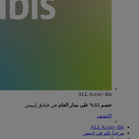
ALL Accor+ ibis
خصم 15% على مدار العام
في فنادق إيبيس
اكتشف
ALL Accor+ ibis
مرحبا بكم في إيبيس
متجر إيبيس