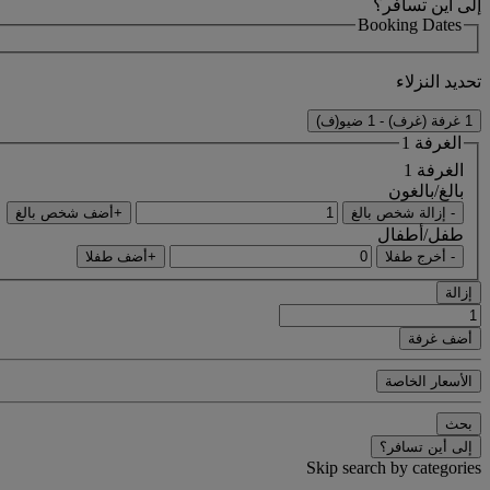
إلى أين تسافر؟
Booking Dates
تحديد النزلاء
1 غرفة (غرف) - 1 ضيو(ف)
الغرفة 1
الغرفة 1
بالغ/بالغون
- إزالة شخص بالغ
+أضف شخص بالغ
طفل/أطفال
- أخرج طفلا
+أضف طفلا
إزالة
أضف غرفة
الأسعار الخاصة
بحث
إلى أين تسافر؟
Skip search by categories