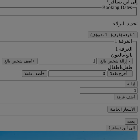
إلى أين تسافر؟
Booking Dates
تحديد النزلاء
1 غرفة (غرف) - 1 ضيو(ف)
الغرفة 1
الغرفة 1
بالغ/بالغون
- إزالة شخص بالغ
+أضف شخص بالغ
طفل/أطفال
- أخرج طفلا
+أضف طفلا
إزالة
أضف غرفة
الأسعار الخاصة
بحث
إلى أين تسافر؟