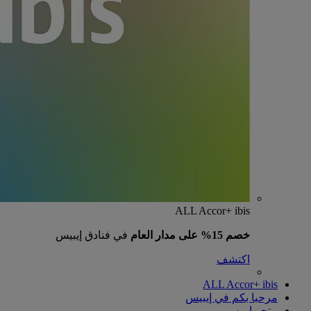
ALL Accor+ ibis
خصم 15% على مدار العام
في فنادق إيبيس
اكتشف
ALL Accor+ ibis
مرحبا بكم في إيبيس
متجر إيبيس