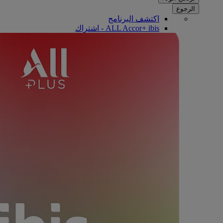
الرجوع
اكتشف البرنامج
ALL Accor+ ibis - اشتراك