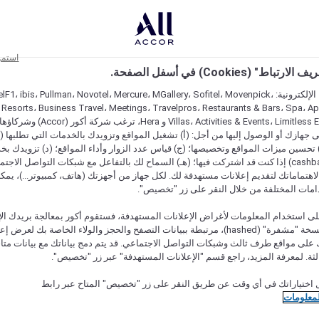
استمر
اط" (Cookies) في أسفل الصفحة.
على مواقعنا الإلكترونية: F1، ibis، Pullman، Novotel، Mercure، MGallery، Sofitel، Movenpick
 Resorts، Business Travel، Meetings، Travelpros، Restaurants & Bars، Spa، A
Villas، Activities & Events، Limitless Experiences
جهازك أو الوصول إليها من أجل: (أ) تشغيل المواقع وتزويدك بالخدمات التي تطلبها (ل
تحسين ميزات المواقع وتخصيصها؛ (ج) قياس عدد الزوار وأداء المواقع؛ (د) تزويدك بخ
النقود" (cashback) إذا كنت قد اشتركت فيها؛ (هـ) السماح لك بالتفاعل مع شبكات التواصل الاج
هتماماتك لتقديم إعلانات مستهدفة لك. لكل جهاز من أجهزتك (هاتف، كمبيوتر...)، يمكنك
امات المختلفة من خلال النقر على زر "تخصيص".
ى استخدام المعلومات لأغراض الإعلانات المستهدفة، فستقوم أكور بمعالجة بريدك الإل
قدمته) في نسخة "مشفرة" (hashed)، مرتبطة ببيانات التصفح والحجز والولاء الخاصة بك لعرض 
على مواقع طرف ثالث وشبكات التواصل الاجتماعي. قد يتم دمج بياناتك مع بيانات متا
لثة. لمعرفة المزيد، راجع قسم "الإعلانات المستهدفة" عبر زر "تخصيص".
 اختياراتك في أي وقت عن طريق النقر على زر "تخصيص" المتاح عبر رابط
لمعلومات