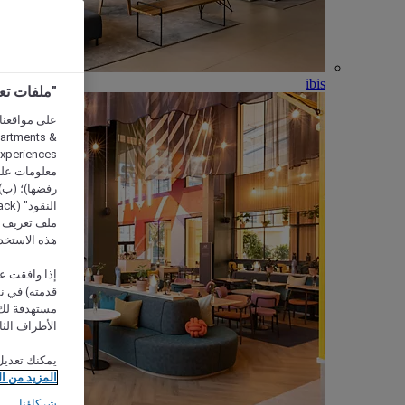
ibis
"ملفات تعريف الارتب
partments &
معلومات على 
رفضها)؛ (ب) 
ملف تعريف لا
هذه الاستخد
إذا وافقت عل
مستهدفة لك 
الأطراف الثا
يمكنك تعديل
المزيد من ا
شركاؤنا