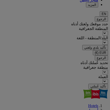
المزيد
EN
الرجوع
حدد موقعك ولغتك أدناه
المنطقة الجغرافية
البلد/المنطقة - اللغة
تأكيد بلدي ولغتي
(€)
EUR
الرجوع
تحديد عُملتك أدناه
منطقة جغرافية
العملة
تأكيد عُملتي
Hotels