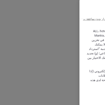
ار بدون موافقة ←
ALL، hotel،
Mantra،
 و Hera، ترغب شركة أكور (Accor) وشركاؤها في تخزين
ا يمكنك
دمة "استرداد
تماعي؛ (و) تحديد
 الاختيار بين
كتروني (إذا
إعلانات
حة لدى هذه