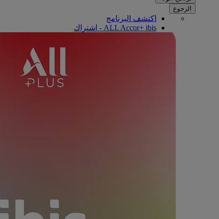
الرجوع
اكتشف البرنامج
ALL Accor+ ibis - اشتراك