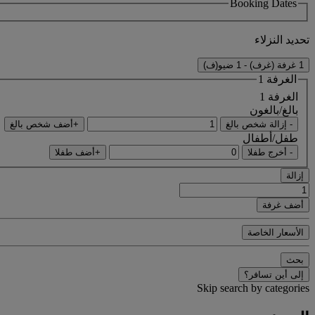
Booking Dates
تحديد النزلاء
1 غرفة (غرف) - 1 ضيو(ف)
الغرفة 1
الغرفة 1
بالغ/بالغون
- إزالة شخص بالغ
+أضف شخص بالغ
طفل/أطفال
- أخرج طفلا
+أضف طفلا
إزالة
أضف غرفة
الأسعار الخاصة
بحث
إلى أين تسافر؟
Skip search by categories