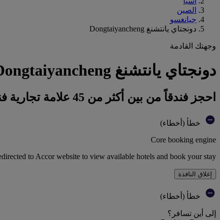
آسيا
الصين
جيانغسو
دونجتاي يانتشنغ Dongtaiyancheng
وجهتك القادمة
دونجتاي يانتشنغ Dongtaiyancheng : احجز فندقك
احجز فندقاً من بين أكثر من 45 علامة تجارية فندقية تابعة لمجموعة أكور
خطأ (أخطاء)
Core booking engine
edirected to Accor website to view available hotels and book your stay
إغلاق النافذة
خطأ (أخطاء)
إلى أين تسافر؟