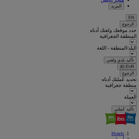
المزيد
EN
الرجوع
حدد موقعك ولغتك أدناه
المنطقة الجغرافية
البلد/المنطقة - اللغة
تأكيد بلدي ولغتي
(€)
EUR
الرجوع
تحديد عُملتك أدناه
منطقة جغرافية
العملة
تأكيد عُملتي
Hotels