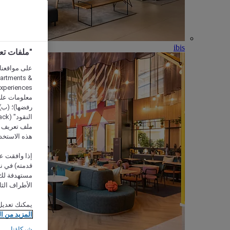
ibis
"ملفات تعريف الارتب
partments &
معلومات على 
رفضها)؛ (ب) 
ملف تعريف لا
هذه الاستخد
إذا وافقت عل
مستهدفة لك 
الأطراف الثا
يمكنك تعديل
المزيد من ا
شركاؤنا