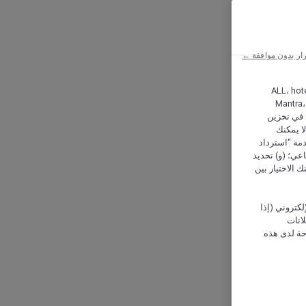
ار بدون موافقة ←
ALL، hotel،
Mantra،
 و Hera، ترغب شركة أكور (Accor) وشركاؤها في تخزين
ا يمكنك
دمة "استرداد
تماعي؛ (و) تحديد
 الاختيار بين
كتروني (إذا
إعلانات
حة لدى هذه