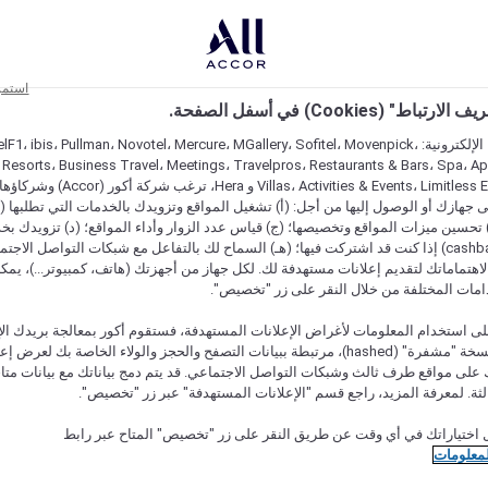
استمر
اط" (Cookies) في أسفل الصفحة.
على مواقعنا الإلكترونية: F1، ibis، Pullman، Novotel، Mercure، MGallery، Sofitel، Movenpick
 Resorts، Business Travel، Meetings، Travelpros، Restaurants & Bars، Spa، A
Villas، Activities & Events، Limitless Experiences
جهازك أو الوصول إليها من أجل: (أ) تشغيل المواقع وتزويدك بالخدمات التي تطلبها (ل
تحسين ميزات المواقع وتخصيصها؛ (ج) قياس عدد الزوار وأداء المواقع؛ (د) تزويدك بخ
النقود" (cashback) إذا كنت قد اشتركت فيها؛ (هـ) السماح لك بالتفاعل مع شبكات التواصل الاج
هتماماتك لتقديم إعلانات مستهدفة لك. لكل جهاز من أجهزتك (هاتف، كمبيوتر...)، يمكنك
امات المختلفة من خلال النقر على زر "تخصيص".
ى استخدام المعلومات لأغراض الإعلانات المستهدفة، فستقوم أكور بمعالجة بريدك الإل
قدمته) في نسخة "مشفرة" (hashed)، مرتبطة ببيانات التصفح والحجز والولاء الخاصة بك لعرض 
على مواقع طرف ثالث وشبكات التواصل الاجتماعي. قد يتم دمج بياناتك مع بيانات متا
لثة. لمعرفة المزيد، راجع قسم "الإعلانات المستهدفة" عبر زر "تخصيص".
 اختياراتك في أي وقت عن طريق النقر على زر "تخصيص" المتاح عبر رابط
لمعلومات