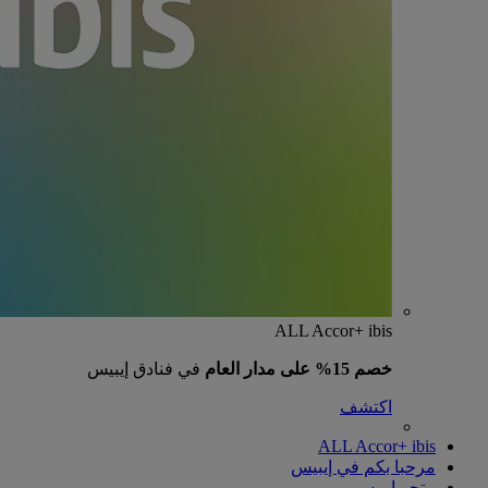
ALL Accor+ ibis
خصم 15% على مدار العام
في فنادق إيبيس
اكتشف
ALL Accor+ ibis
مرحبا بكم في إيبيس
متجر إيبيس