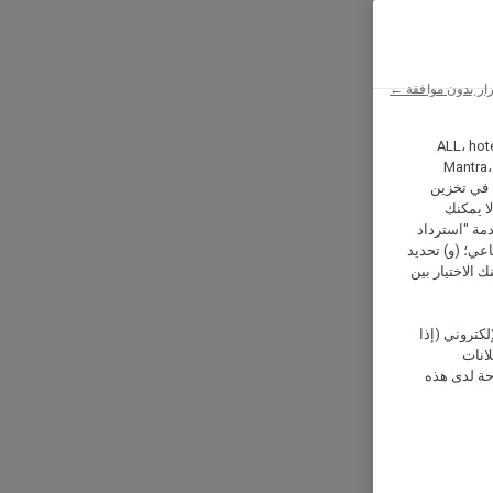
ار بدون موافقة ←
ALL، hotel،
Mantra،
 و Hera، ترغب شركة أكور (Accor) وشركاؤها في تخزين
ا يمكنك
دمة "استرداد
تماعي؛ (و) تحديد
 الاختيار بين
كتروني (إذا
إعلانات
حة لدى هذه