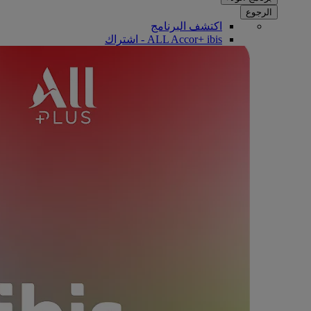
الرجوع
اكتشف البرنامج
ALL Accor+ ibis - اشتراك