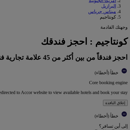
أمريكا الجنوبية
البرازيل
ميناس جرياس
كونتاجيم
وجهتك القادمة
كونتاجيم : احجز فندقك
احجز فندقاً من بين أكثر من 45 علامة تجارية فندقية تابعة لمجموعة أكور
خطأ (أخطاء)
Core booking engine
edirected to Accor website to view available hotels and book your stay
إغلاق النافذة
خطأ (أخطاء)
إلى أين تسافر؟