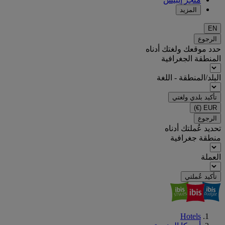
المزيد
EN
الرجوع
حدد موقعك ولغتك أدناه
المنطقة الجغرافية
البلد/المنطقة - اللغة
تأكيد بلدي ولغتي
(€)
EUR
الرجوع
تحديد عُملتك أدناه
منطقة جغرافية
العملة
تأكيد عُملتي
Hotels