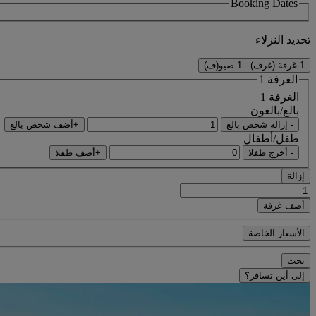
Booking Dates
تحديد النزلاء
1 غرفة (غرف) - 1 ضيو(ف)
الغرفة 1
الغرفة 1
بالغ/بالغون
- إزالة شخص بالغ
+أضف شخص بالغ
طفل/أطفال
- أخرج طفلا
+أضف طفلا
إزالة
أضف غرفة
الأسعار الخاصة
بحث
إلى أين تسافر؟