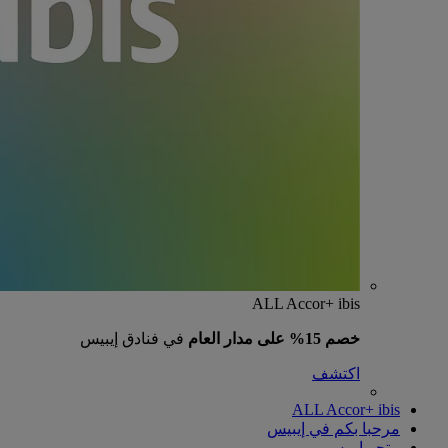
ALL Accor+ ibis
خصم 15% على مدار العام
في فنادق إيبيس
اكتشف
ALL Accor+ ibis
مرحبا بكم في إيبيس
متجر إيبيس