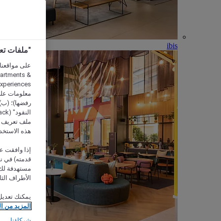
ibis
"ملفات تعريف الارتب
partments &
معلومات على 
رفضها)؛ (ب) 
ملف تعريف لا
هذه الاستخد
إذا وافقت عل
مستهدفة لك 
الأطراف الثا
يمكنك تعديل
المزيد من ا
شركاؤنا