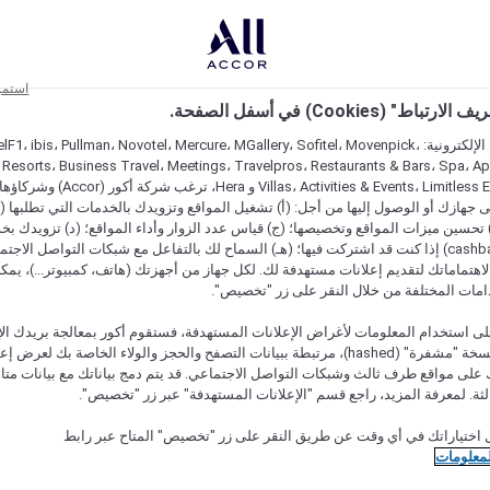
استمر
اط" (Cookies) في أسفل الصفحة.
على مواقعنا الإلكترونية: F1، ibis، Pullman، Novotel، Mercure، MGallery، Sofitel، Movenpick
 Resorts، Business Travel، Meetings، Travelpros، Restaurants & Bars، Spa، A
Villas، Activities & Events، Limitless Experiences
جهازك أو الوصول إليها من أجل: (أ) تشغيل المواقع وتزويدك بالخدمات التي تطلبها (ل
تحسين ميزات المواقع وتخصيصها؛ (ج) قياس عدد الزوار وأداء المواقع؛ (د) تزويدك بخ
النقود" (cashback) إذا كنت قد اشتركت فيها؛ (هـ) السماح لك بالتفاعل مع شبكات التواصل الاج
هتماماتك لتقديم إعلانات مستهدفة لك. لكل جهاز من أجهزتك (هاتف، كمبيوتر...)، يمكنك
امات المختلفة من خلال النقر على زر "تخصيص".
ى استخدام المعلومات لأغراض الإعلانات المستهدفة، فستقوم أكور بمعالجة بريدك الإل
قدمته) في نسخة "مشفرة" (hashed)، مرتبطة ببيانات التصفح والحجز والولاء الخاصة بك لعرض 
على مواقع طرف ثالث وشبكات التواصل الاجتماعي. قد يتم دمج بياناتك مع بيانات متا
لثة. لمعرفة المزيد، راجع قسم "الإعلانات المستهدفة" عبر زر "تخصيص".
 اختياراتك في أي وقت عن طريق النقر على زر "تخصيص" المتاح عبر رابط
لمعلومات