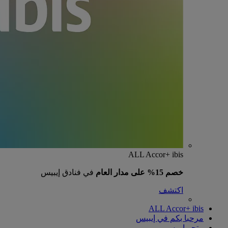
ALL Accor+ ibis
خصم 15% على مدار العام
في فنادق إيبيس
اكتشف
ALL Accor+ ibis
مرحبا بكم في إيبيس
متجر إيبيس