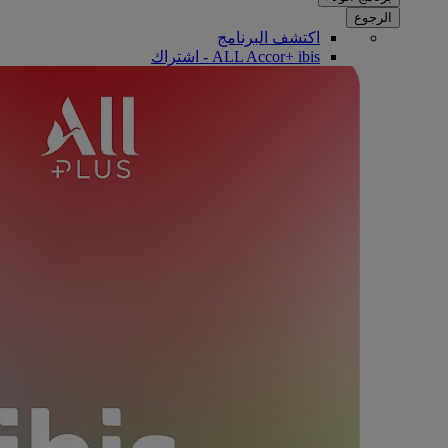
الرجوع
اكتشف البرنامج
ALL Accor+ ibis - اشتراك