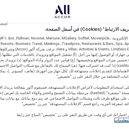
استمر
اط" (Cookies) في أسفل الصفحة.
على مواقعنا الإلكترونية: F1، ibis، Pullman، Novotel، Mercure، MGallery، Sofitel، Movenpick
 Resorts، Business Travel، Meetings، Travelpros، Restaurants & Bars، Spa، A
Villas، Activities & Events، Limitless Experiences
جهازك أو الوصول إليها من أجل: (أ) تشغيل المواقع وتزويدك بالخدمات التي تطلبها (ل
تحسين ميزات المواقع وتخصيصها؛ (ج) قياس عدد الزوار وأداء المواقع؛ (د) تزويدك بخ
النقود" (cashback) إذا كنت قد اشتركت فيها؛ (هـ) السماح لك بالتفاعل مع شبكات التواصل الاج
هتماماتك لتقديم إعلانات مستهدفة لك. لكل جهاز من أجهزتك (هاتف، كمبيوتر...)، يمكنك
امات المختلفة من خلال النقر على زر "تخصيص".
ى استخدام المعلومات لأغراض الإعلانات المستهدفة، فستقوم أكور بمعالجة بريدك الإل
قدمته) في نسخة "مشفرة" (hashed)، مرتبطة ببيانات التصفح والحجز والولاء الخاصة بك لعرض 
على مواقع طرف ثالث وشبكات التواصل الاجتماعي. قد يتم دمج بياناتك مع بيانات متا
لثة. لمعرفة المزيد، راجع قسم "الإعلانات المستهدفة" عبر زر "تخصيص".
 اختياراتك في أي وقت عن طريق النقر على زر "تخصيص" المتاح عبر رابط
لمعلومات