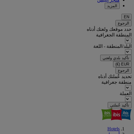
المزيد
EN
الرجوع
حدد موقعك ولغتك أدناه
المنطقة الجغرافية
البلد/المنطقة - اللغة
تأكيد بلدي ولغتي
(€)
EUR
الرجوع
تحديد عُملتك أدناه
منطقة جغرافية
العملة
تأكيد عُملتي
Hotels