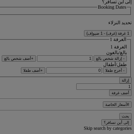
إلى أين تسافر؟
Booking Dates
تحديد النزلاء
1 غرفة (غرف) - 1 ضيو(ف)
الغرفة 1
الغرفة 1
بالغ/بالغون
- إزالة شخص بالغ
+أضف شخص بالغ
طفل/أطفال
- أخرج طفلا
+أضف طفلا
إزالة
أضف غرفة
الأسعار الخاصة
بحث
إلى أين تسافر؟
Skip search by categories