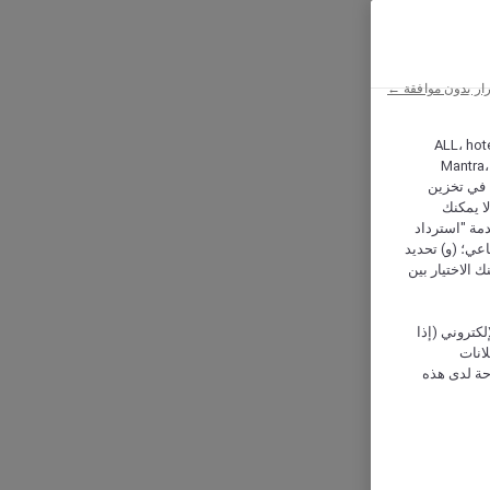
ار بدون موافقة ←
ALL، hotel،
Mantra،
 و Hera، ترغب شركة أكور (Accor) وشركاؤها في تخزين
ا يمكنك
دمة "استرداد
تماعي؛ (و) تحديد
 الاختيار بين
كتروني (إذا
إعلانات
حة لدى هذه