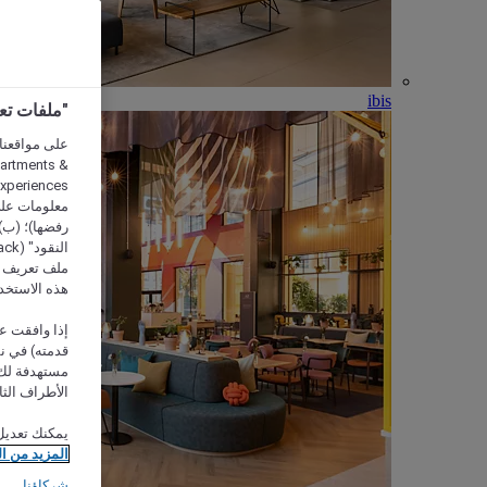
ibis
"ملفات تعريف الارتب
partments &
معلومات على 
رفضها)؛ (ب) 
ملف تعريف لا
هذه الاستخد
إذا وافقت عل
مستهدفة لك 
الأطراف الثا
يمكنك تعديل
المزيد من ا
شركاؤنا